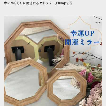
木のぬくもりに癒されるカトラリー𓈒Plumpy𓈒𓍛𓍛