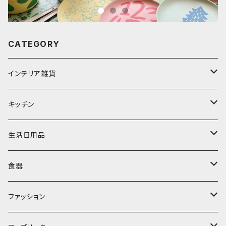
CATEGORY
インテリア雑貨
置物・オブジェ
キッチン
ミラー
水筒・マグ
生活日用品
ぬいぐるみ
カトラリー
タオル・ハンカチ
食器
キッチンクロス
時計
食器
その他
コップ・マグカップ
ファッション