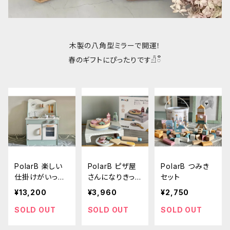
木製の八角型ミラーで開運！
春のギフトにぴったりです𓀯៓
PolarB 楽しい
PolarB ピザ屋
PolarB つみき
仕掛けがいっぱ
さんになりきっち
セット
い♫おままごと
ゃお♫ホームメ
¥13,200
¥3,960
¥2,750
キッチンセット
イドピザset
SOLD OUT
SOLD OUT
SOLD OUT