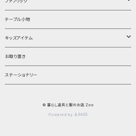
フラワーベース
その他
プレート
バッグ
ファブリック
ランプ
ボウル
エプロン
タオル
テーブル小物
お茶碗
財布・ポーチ
クッションカバー
キッズアイテム
汁椀・丼ぶり
雨傘・日傘
スローケット
靴
お取り置き
靴・くつした
スタイ・エプロン
ステーショナリー
ブローチ
洋服
© 暮らし道具と服のお店 Zoo
ストール
小物
Powered by
アクセサリー
木のままごと