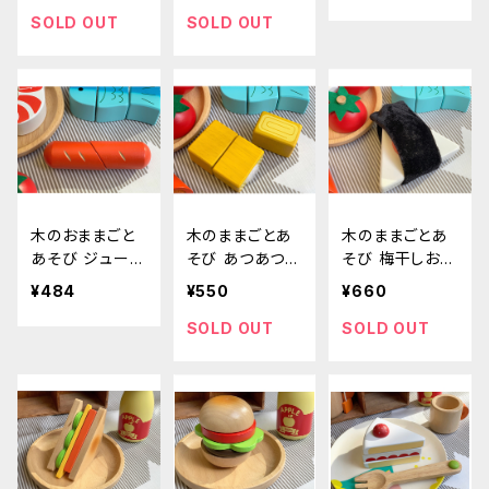
SOLD OUT
SOLD OUT
木のおままごと
木のままごとあ
木のままごとあ
あそび ジューシ
そび あつあつ卵
そび 梅干しおむ
ーソーセージ
焼き
すび
¥484
¥550
¥660
SOLD OUT
SOLD OUT