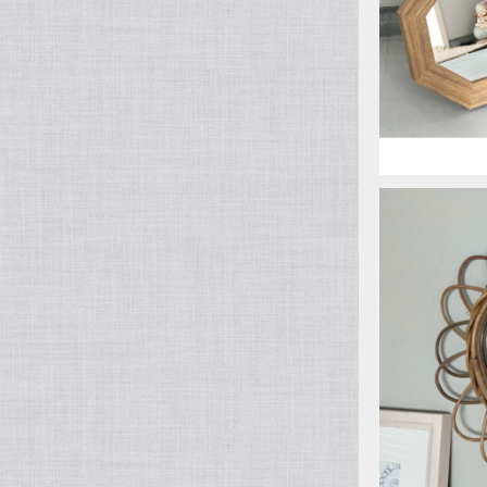
開運UP⇮に
THE ARO