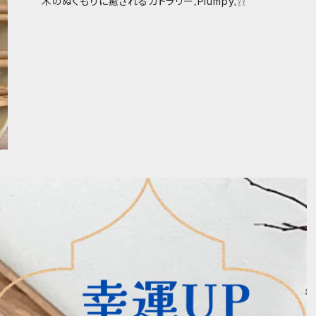
木のぬくもりに癒されるカトラリー𓈒Plumpy𓈒𓍛𓍛