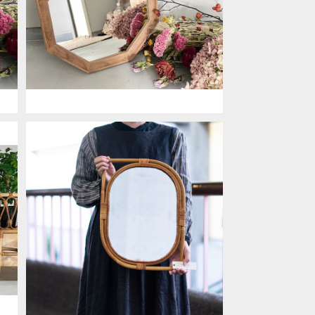
開運UP⇮にぴったりな八角形ミラー L
サイズ
ー
¥4,950
SOLD OUT
z
JUGLAS(ユグラ) リーフミラー
¥5,280