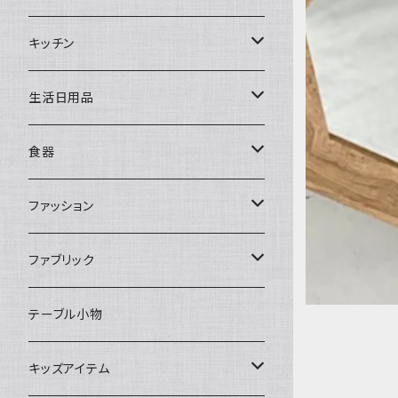
置物・オブジェ
キッチン
ミラー
水筒・マグ
生活日用品
ぬいぐるみ
カトラリー
タオル・ハンカチ
食器
キッチンクロス
時計
食器
その他
コップ・マグカップ
ファッション
フラワーベース
その他
プレート
バッグ
ファブリック
ランプ
ボウル
エプロン
タオル
テーブル小物
お茶碗
財布・ポーチ
クッションカバー
キッズアイテム