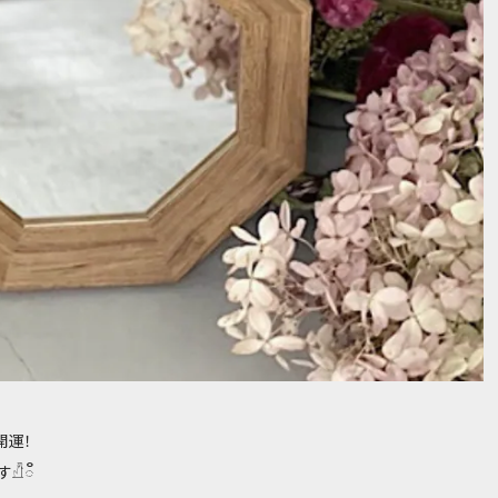
開運！
𓀯៓