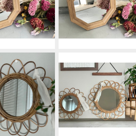
ぴったりな八角形ミラー S
開運UP⇮にぴったりな八角形ミラ
サイズ
Mサイズ
¥2,640
¥3,520
SOLD OUT
SOLD OUT
ROG フラワーミラー S siz
THE AROROG フラワーミラー L si
e
e
¥2,530
¥3,080