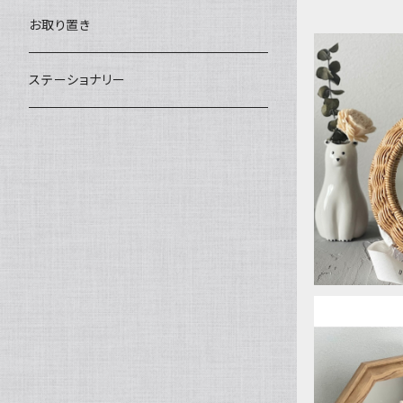
汁椀・丼ぶり
雨傘・日傘
スローケット
靴
お取り置き
靴・くつした
スタイ・エプロン
ステーショナリー
ブローチ
洋服
UTILE
ストール
小物
アクセサリー
木のままごと
アームカバー
小物