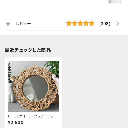
通報する
レビュー
(308)
最近チェックした商品
UTILEナイール フラワーミラー
Sサイズ
¥2,530