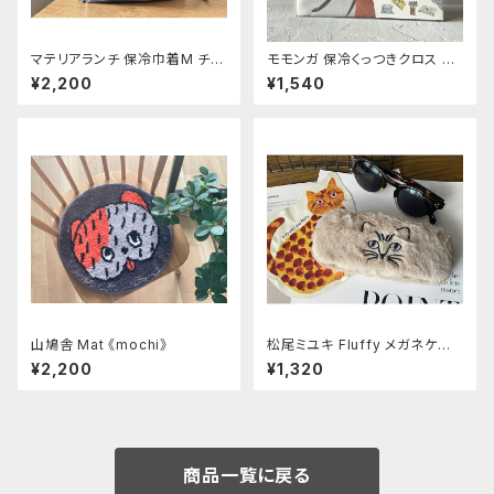
マテリアランチ 保冷巾着M チャ
モモンガ 保冷くっつきクロス ミ
コール
ケ
¥2,200
¥1,540
山鳩舎 Mat 《mochi》
松尾ミユキ Fluffy メガネケー
ス Cat-Beige
¥2,200
¥1,320
商品一覧に戻る