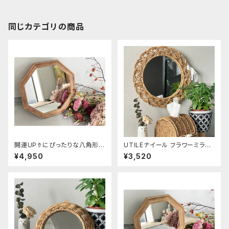
同じカテゴリの商品
開運UP⇮にぴったりな八角形ミ
UTILEナイール フラワーミラー
ラー Lサイズ
Lサイズ
¥4,950
¥3,520