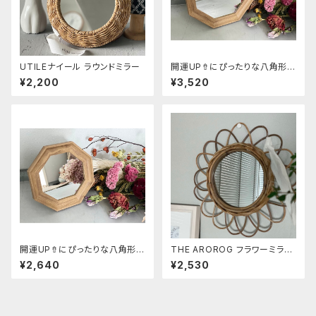
UTILEナイール ラウンドミラー
開運UP⇮にぴったりな八角形ミ
ラー Mサイズ
¥2,200
¥3,520
開運UP⇮にぴったりな八角形ミ
THE AROROG フラワーミラー
ラー Sサイズ
S size
¥2,640
¥2,530