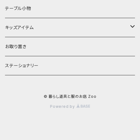
ランプ
ボウル
エプロン
タオル
テーブル小物
お茶碗
財布・ポーチ
クッションカバー
キッズアイテム
汁椀・丼ぶり
雨傘・日傘
スローケット
靴
お取り置き
靴・くつした
スタイ・エプロン
ステーショナリー
ブローチ
洋服
© 暮らし道具と服のお店 Zoo
ストール
小物
Powered by
アクセサリー
木のままごと