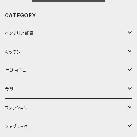
CATEGORY
インテリア雑貨
置物・オブジェ
キッチン
ミラー
水筒・マグ
生活日用品
ぬいぐるみ
カトラリー
タオル・ハンカチ
食器
キッチンクロス
時計
食器
その他
コップ・マグカップ
ファッション
フラワーベース
その他
プレート
バッグ
ファブリック