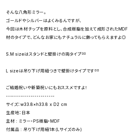
そんな八角形ミラー。
ゴールドやシルバーはよくみるんですが、
今回は木材チップを原料とし、合成樹脂を加えて成形されたMDF
材のタイプで、どんなお家にもナチュラルに飾ってもらえますよ◎
S.M sizeはスタンドと壁掛けの両タイプ⸋⸋
L sizeは吊り下げ用紐つきで壁掛けタイプです⸋⸋
ご結婚祝いや新築祝いにもおススメですよ！
------------------------
サイズ：w33.8×h33.8 x D2 cm
生産地：日本
主材 : ミラー・PS樹脂・MDF
付属品 : 吊り下げ用紐1本(Lサイズのみ)