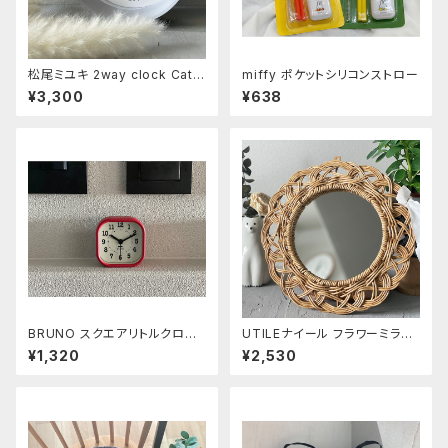
松尾ミユキ 2way clock Cats
miffy ポケットシリコンストロー
Gray
¥3,300
¥638
BRUNO スクエアリトルクロッ
UTILEナイール フラワーミラー
ク レッド
Sサイズ
¥1,320
¥2,530