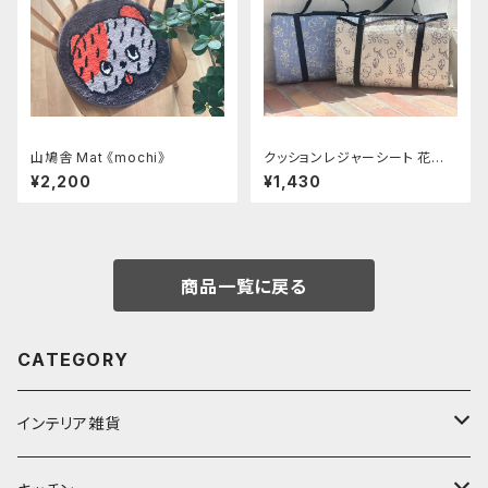
山鳩舎 Mat 《mochi》
クッションレジャーシート 花柄
Mサイズ
¥2,200
¥1,430
商品一覧に戻る
CATEGORY
インテリア雑貨