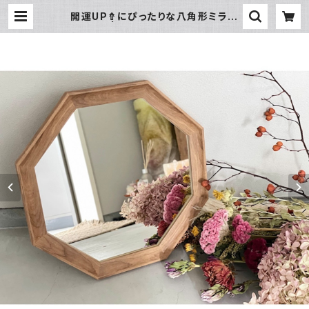
開運UP⇮にぴったりな八角形ミラー
Lサイズ | 暮らし道具と服のお店 Zo
o