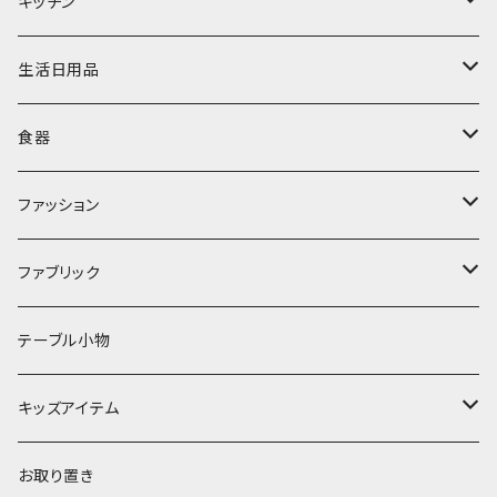
置物・オブジェ
キッチン
ミラー
水筒・マグ
生活日用品
ぬいぐるみ
カトラリー
タオル・ハンカチ
食器
キッチンクロス
時計
食器
その他
コップ・マグカップ
ファッション
フラワーベース
その他
プレート
バッグ
ファブリック
ランプ
ボウル
エプロン
タオル
テーブル小物
お茶碗
財布・ポーチ
クッションカバー
キッズアイテム
汁椀・丼ぶり
雨傘・日傘
スローケット
靴
お取り置き