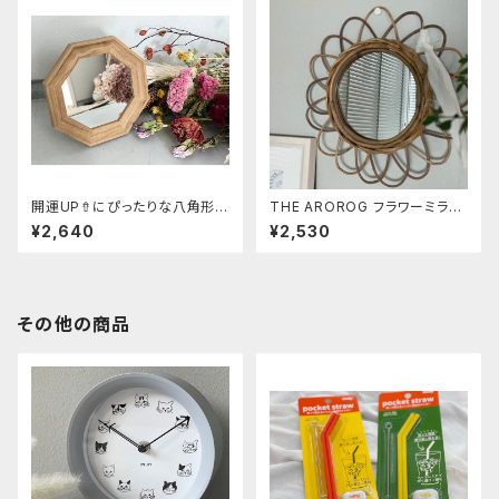
開運UP⇮にぴったりな八角形ミ
THE AROROG フラワーミラー
ラー Sサイズ
S size
¥2,640
¥2,530
その他の商品