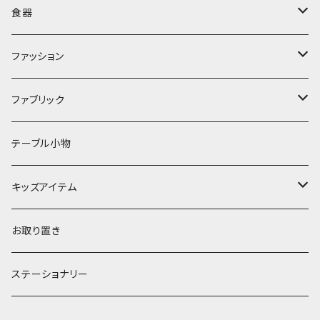
ぬいぐるみ
カトラリー
タオル・ハンカチ
食器
キッチンクロス
時計
食器
その他
コップ・マグカップ
ファッション
フラワーベース
その他
プレート
バッグ
ファブリック
ランプ
ボウル
エプロン
タオル
テーブル小物
お茶碗
財布・ポーチ
クッションカバー
キッズアイテム
汁椀・丼ぶり
雨傘・日傘
スローケット
靴
お取り置き
靴・くつした
スタイ・エプロン
ステーショナリー
ブローチ
洋服