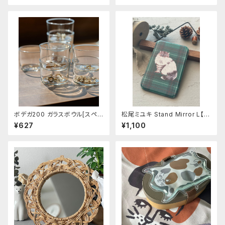
ボデガ200 ガラスボウル[スペイ
松尾ミユキ Stand Mirror L【Li
ン製］
n】
¥627
¥1,100