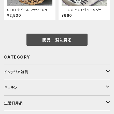
UTILEナイール フラワーミラー
モモンガ バンド付クールジェル
Sサイズ
ミケ
¥2,530
¥660
商品一覧に戻る
CATEGORY
インテリア雑貨
置物・オブジェ
キッチン
ミラー
水筒・マグ
生活日用品