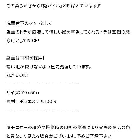
その柔らかさから『兎パイル』と呼ばれています♬
洗面台下のマットとして
強面のトラが威嚇して怪しい奴を撃退してくれるトラは玄関の魔
除けとしてNICE！
裏面はTPRを採用！
端は毛が抜けないよう圧力処理しています。
丸洗いOK！
ーーーーーーーーーーーーーーーー
サイズ：70×50㎝
素材 : ポリエステル100%
ーーーーーーーーーーーーーーーー
※モニターの環境や撮影時の照明の影響により実際の商品の色
と異なって見える場合がございます。予めご了承下さい。