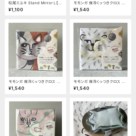
松尾ミユキ Stand Mirror L【M
モモンガ 保冷くっつきクロス ゴ
aron】
リ
¥1,100
¥1,540
モモンガ 保冷くっつきクロス ミ
モモンガ 保冷くっつきクロス シ
ケ
ロクマ
¥1,540
¥1,540