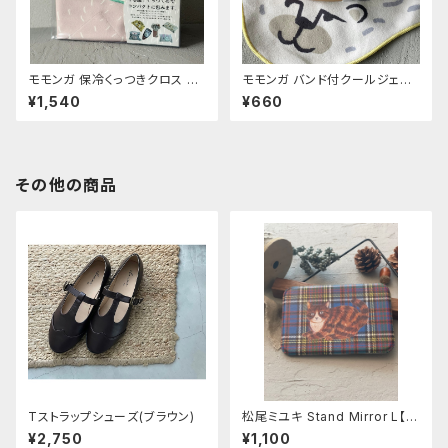
モモンガ 保冷くっつきクロス ウ
モモンガ バンド付クールジェル
サ
シロクマ
¥1,540
¥660
その他の商品
Tストラップシューズ(ブラウン)
松尾ミユキ Stand Mirror L【M
aron】
¥2,750
¥1,100