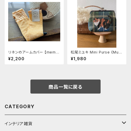
リネンのアームカバー 【memer
松尾ミユキ Mini Purse 《Mug
i】ハチミツレモン(2024カラー)
i》
¥2,200
¥1,980
約50㎝
商品一覧に戻る
CATEGORY
インテリア雑貨