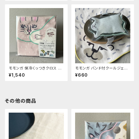
モモンガ 保冷くっつきクロス ウ
モモンガ バンド付クールジェル
サ
シロクマ
¥1,540
¥660
その他の商品