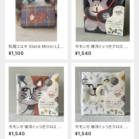
松尾ミユキ Stand Mirror L【M
モモンガ 保冷くっつきクロス ゴ
aron】
リ
¥1,100
¥1,540
モモンガ 保冷くっつきクロス ミ
モモンガ 保冷くっつきクロス シ
ケ
ロクマ
¥1,540
¥1,540