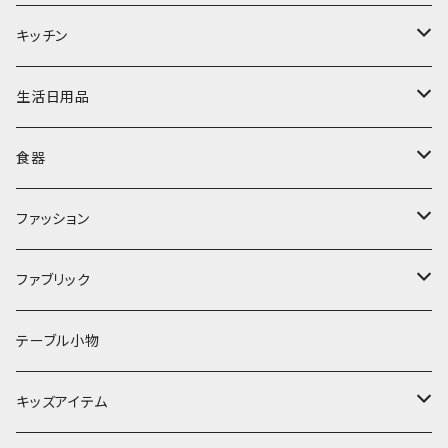
置物・オブジェ
キッチン
ミラー
水筒・マグ
生活日用品
ぬいぐるみ
カトラリー
タオル・ハンカチ
食器
キッチンクロス
時計
食器
その他
コップ・マグカップ
ファッション
フラワーベース
その他
プレート
バッグ
ファブリック
ランプ
ボウル
エプロン
タオル
テーブル小物
お茶碗
財布・ポーチ
クッションカバー
キッズアイテム