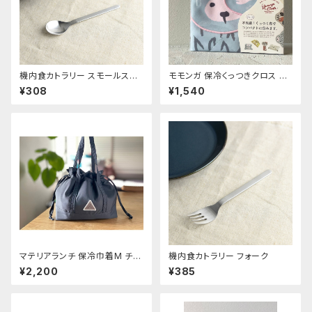
機内食カトラリー スモールスプ
モモンガ 保冷くっつきクロス ハ
ーン
リネズミ
¥308
¥1,540
マテリアランチ 保冷巾着M チャ
機内食カトラリー フォーク
コール
¥2,200
¥385