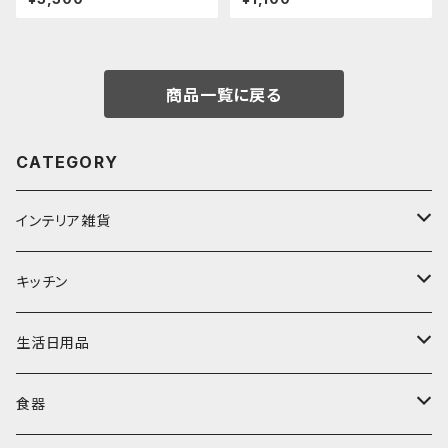
商品一覧に戻る
CATEGORY
インテリア雑貨
置物・オブジェ
キッチン
ミラー
水筒・マグ
生活日用品
ぬいぐるみ
カトラリー
タオル・ハンカチ
食器