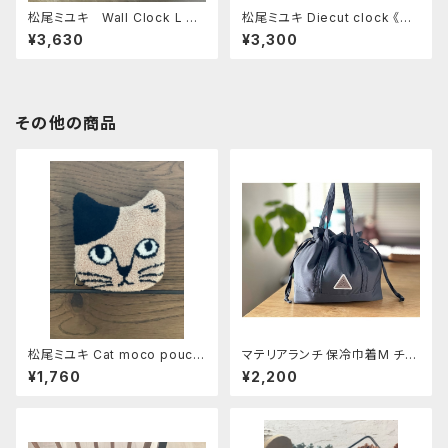
松尾ミユキ Wall Clock L Ca
松尾ミユキ Diecut clock 《Gr
ts White
ay cat》
¥3,630
¥3,300
その他の商品
松尾ミユキ Cat moco pouch
マテリアランチ 保冷巾着M チャ
《Pumpkin》
コール
¥1,760
¥2,200