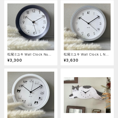
松尾ミユキ Wall Clock Numb
松尾ミユキ Wall Clock L Nu
ers Charcoal
mbers Gray
¥3,300
¥3,630