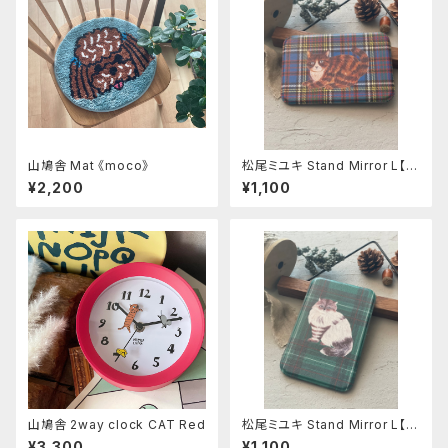
山鳩舎 Mat 《moco》
松尾ミユキ Stand Mirror L【M
aron】
¥2,200
¥1,100
山鳩舎 2way clock CAT Red
松尾ミユキ Stand Mirror L【Li
n】
¥3,300
¥1,100