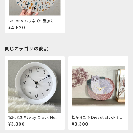
Chubby ハリネズミ 壁掛け時
計
¥4,620
同じカテゴリの商品
松尾ミユキ2way Clock Num
松尾ミユキ Diecut clock 《Ca
bers White
t in the basket》
¥3,300
¥3,300