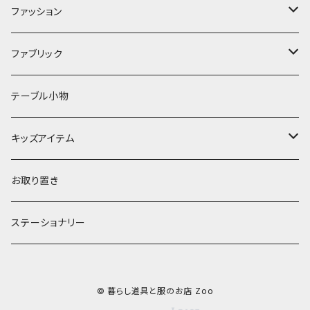
キッチンクロス
時計
食器
その他
コップ・マグカップ
ファッション
フラワーベース
その他
プレート
バッグ
ファブリック
ランプ
ボウル
エプロン
タオル
テーブル小物
お茶碗
財布・ポーチ
クッションカバー
キッズアイテム
汁椀・丼ぶり
雨傘・日傘
スローケット
靴
お取り置き
靴・くつした
スタイ・エプロン
ステーショナリー
ブローチ
洋服
© 暮らし道具と服のお店 Zoo
ストール
小物