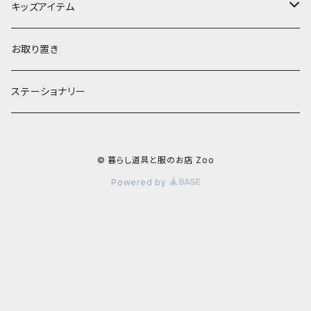
お茶碗
財布・ポーチ
クッションカバー
キッズアイテム
汁椀・丼ぶり
雨傘・日傘
スローケット
靴
お取り置き
靴・くつした
スタイ・エプロン
ステーショナリー
ブローチ
洋服
© 暮らし道具と服のお店 Zoo
ストール
小物
Powered by
アクセサリー
木のままごと
アームカバー
小物