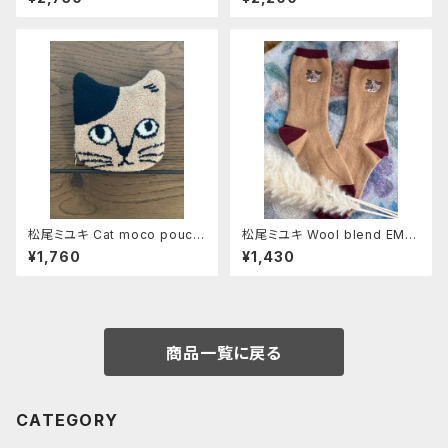
約50㎝
松尾ミユキ Cat moco pouch
松尾ミユキ Wool blend EM
《Pumpkin》
B'D-cat《Mugi》
¥1,760
¥1,430
商品一覧に戻る
CATEGORY