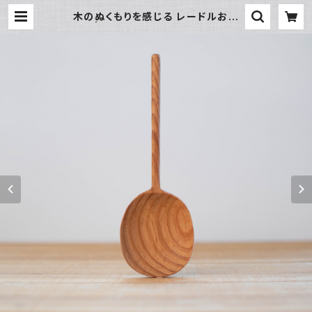
木のぬくもりを感じる レードルお玉
M | 暮らし道具と服のお店 Zoo