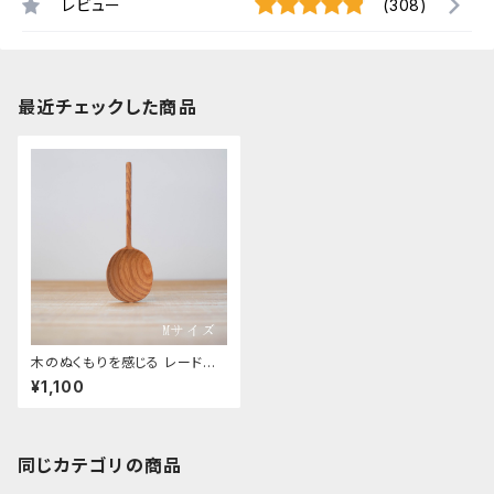
レビュー
(308)
最近チェックした商品
木のぬくもりを感じる レードル
お玉 M
¥1,100
同じカテゴリの商品