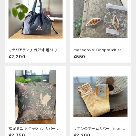
マテリアランチ 保冷巾着M チャ
masacova! Chopstick rest
コール
クロワッサン
¥2,200
¥550
松尾ミユキ クッションカバー 【T
リネンのアームカバー 【memer
hree Rabbit】
i】ハチミツレモン(2024カラー)
¥2,750
¥2,200