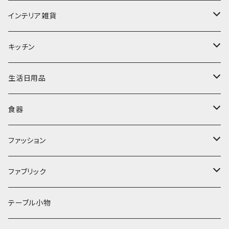
インテリア雑貨
置物・オブジェ
キッチン
ミラー
水筒・マグ
生活日用品
ぬいぐるみ
カトラリー
タオル・ハンカチ
食器
キッチンクロス
時計
食器
その他
コップ・マグカップ
ファッション
フラワーベース
その他
プレート
バッグ
ファブリック
ランプ
ボウル
エプロン
タオル
テーブル小物