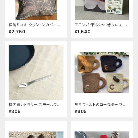
松尾ミユキ クッションカバー 【T
モモンガ 保冷くっつきクロス ゴ
hree Rabbit】
リ
¥2,750
¥1,540
機内食カトラリー スモールフォ
羊毛フェルトのコースター マ
ーク
グ〜C A F E〜
¥308
¥605