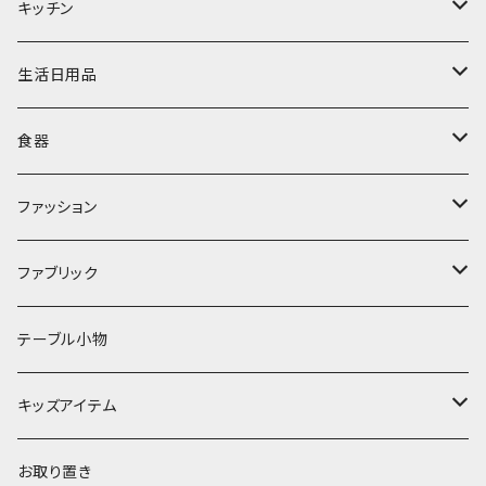
置物・オブジェ
キッチン
ミラー
水筒・マグ
生活日用品
ぬいぐるみ
カトラリー
タオル・ハンカチ
食器
キッチンクロス
時計
食器
その他
コップ・マグカップ
ファッション
フラワーベース
その他
プレート
バッグ
ファブリック
ランプ
ボウル
エプロン
タオル
テーブル小物
お茶碗
財布・ポーチ
クッションカバー
キッズアイテム
汁椀・丼ぶり
雨傘・日傘
スローケット
靴
お取り置き