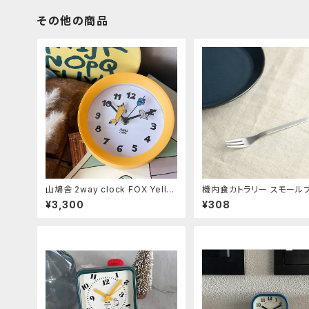
その他の商品
山鳩舎 2way clock FOX Yello
機内食カトラリー スモール
w
ク
¥3,300
¥308