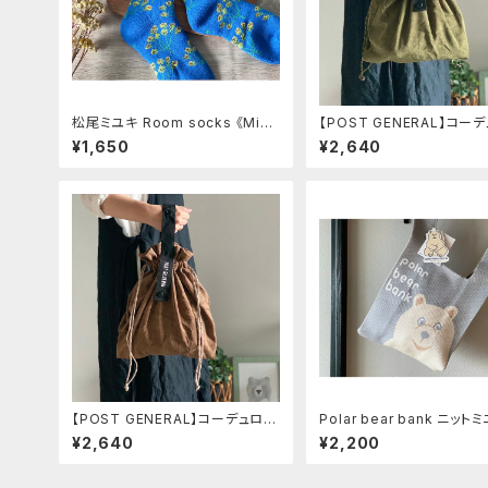
松尾ミユキ Room socks 《Mim
【POST GENERAL】コー
osa》
バッグ オリーブ
¥1,650
¥2,640
【POST GENERAL】コーデュロイ
Polar bear bank ニット
バッグ ブラウン
グ ベアグレー
¥2,640
¥2,200