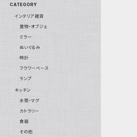
CATEGORY
インテリア雑貨
置物・オブジェ
ミラー
ぬいぐるみ
時計
フラワーベース
ランプ
キッチン
水筒・マグ
カトラリー
食器
その他