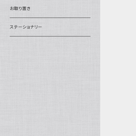
汁椀・丼ぶり
雨傘・日傘
スローケット
靴
お取り置き
靴・くつした
スタイ・エプロン
ステーショナリー
ブローチ
洋服
ストール
小物
アクセサリー
木のままごと
アームカバー
小物