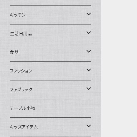
置物・オブジェ
キッチン
ミラー
水筒・マグ
生活日用品
ぬいぐるみ
カトラリー
タオル・ハンカチ
食器
キッチンクロス
時計
食器
その他
コップ・マグカップ
ファッション
フラワーベース
その他
プレート
バッグ
ファブリック
ランプ
ボウル
エプロン
タオル
テーブル小物
お茶碗
財布・ポーチ
クッションカバー
キッズアイテム