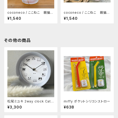
coconeco / ここねこ 親猫タ
coconeco / ここねこ 親猫タ
ンブラー 300ml（トラ）
ンブラー 300ml（ムジ）
¥1,540
¥1,540
その他の商品
松尾ミユキ 2way clock Cats
miffy ポケットシリコンストロー
Gray
¥3,300
¥638