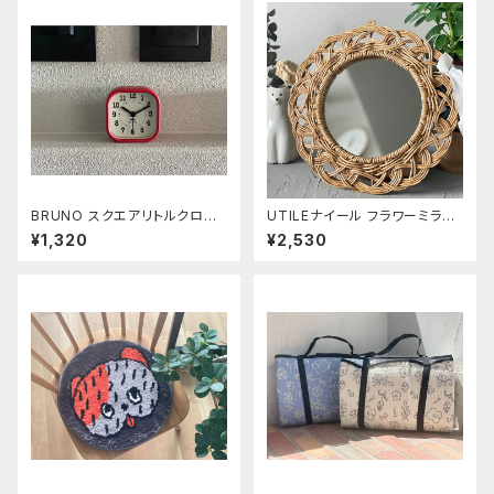
BRUNO スクエアリトルクロッ
UTILEナイール フラワーミラー
ク レッド
Sサイズ
¥1,320
¥2,530