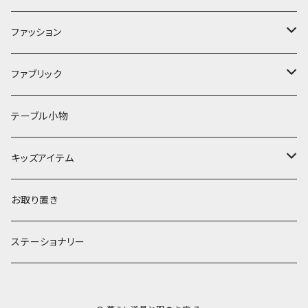
キッチンクロス
時計
食器
その他
コップ・マグカップ
ファッション
フラワーベース
その他
プレート
バッグ
ファブリック
ランプ
ボウル
エプロン
タオル
テーブル小物
お茶碗
財布・ポーチ
クッションカバー
キッズアイテム
汁椀・丼ぶり
雨傘・日傘
スローケット
靴
お取り置き
靴・くつした
スタイ・エプロン
ステーショナリー
ブローチ
洋服