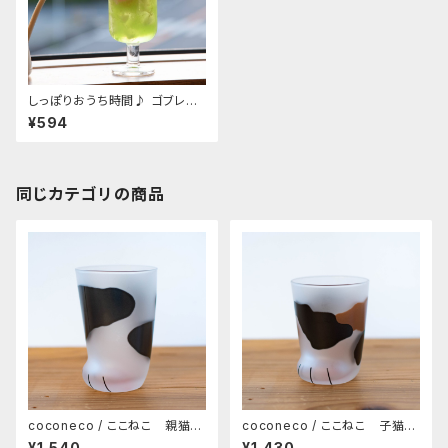
しっぽりおうち時間♪ ゴブレット
S(高さ:10.3cm、口径:6.3cm)
¥594
[イタリア製］
同じカテゴリの商品
coconeco / ここねこ 親猫タ
coconeco / ここねこ 子猫タ
ンブラー 300ml（ブチ）
ンブラー 230ml（ミケ）
¥1,540
¥1,430