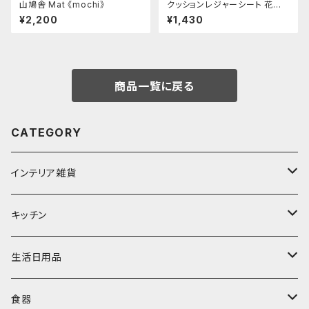
山鳩舎 Mat 《mochi》
クッションレジャーシート 花柄
Mサイズ
¥2,200
¥1,430
商品一覧に戻る
CATEGORY
インテリア雑貨
置物・オブジェ
キッチン
ミラー
水筒・マグ
生活日用品
ぬいぐるみ
カトラリー
タオル・ハンカチ
食器