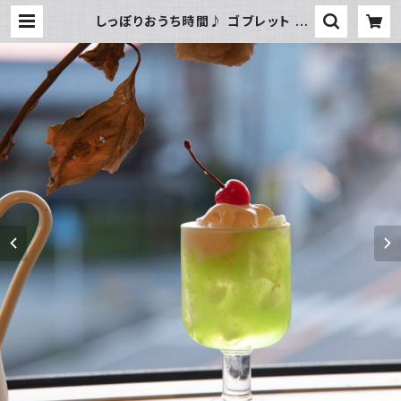
しっぽりおうち時間♪ ゴブレット S
(高さ:10.3cm、口径:6.3cm)[イタリ
ア製］ | 暮らし道具と服のお店 Zoo