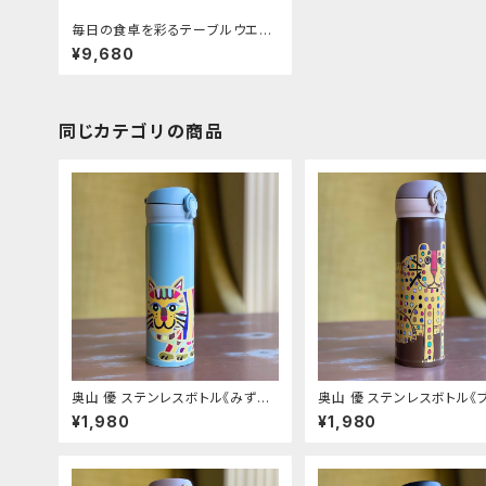
毎日の食卓を彩るテーブルウエ
ア！BRUNOコンパクトホットプレ
¥9,680
ート 復刻色グレージュ
同じカテゴリの商品
奥山 優 ステンレスボトル《みずい
奥山 優 ステンレスボトル《
ろ とらねこ》
ン ひょう》
¥1,980
¥1,980