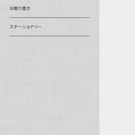
汁椀・丼ぶり
雨傘・日傘
スローケット
靴
お取り置き
靴・くつした
スタイ・エプロン
ステーショナリー
ブローチ
洋服
ストール
小物
アクセサリー
木のままごと
アームカバー
小物