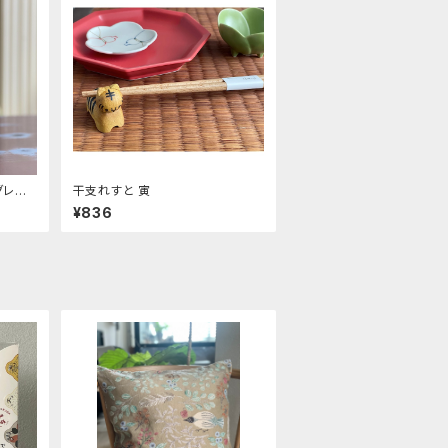
グレー
干支れすと 寅
¥836