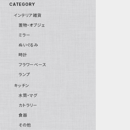
CATEGORY
インテリア雑貨
置物・オブジェ
ミラー
ぬいぐるみ
時計
フラワーベース
ランプ
キッチン
水筒・マグ
カトラリー
食器
その他