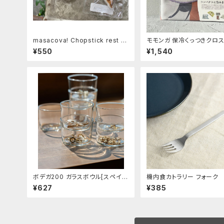
masacova! Chopstick rest ク
モモンガ 保冷くっつきクロス
ロワッサン
¥550
¥1,540
ボデガ200 ガラスボウル[スペイン
機内食カトラリー フォーク
製］
¥627
¥385