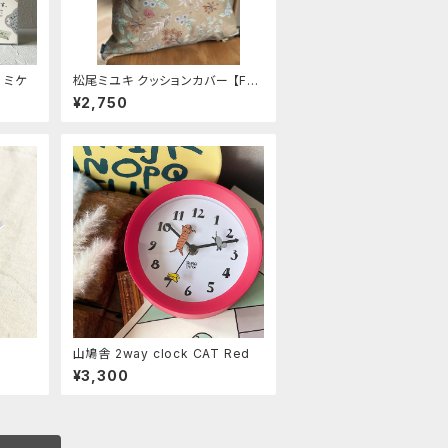
 ミケ
松尾ミユキ クッションカバー 【For
est】
¥2,750
山鳩舎 2way clock CAT Red
¥3,300