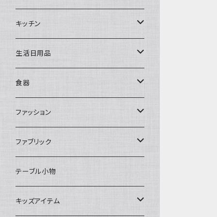
置物・オブジェ
キッチン
ミラー
水筒・マグ
生活日用品
ぬいぐるみ
カトラリー
タオル・ハンカチ
食器
キッチンクロス
時計
食器
その他
コップ・マグカップ
ファッション
フラワーベース
その他
プレート
バッグ
ファブリック
ランプ
ボウル
エプロン
タオル
テーブル小物
お茶碗
財布・ポーチ
クッションカバー
キッズアイテム