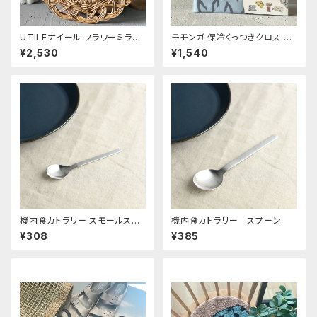
UTILEナイール フラワーミラー
モモンガ 保冷くっつきクロス ハ
Sサイズ
リネズミ
¥2,530
¥1,540
機内食カトラリー スモールスプ
機内食カトラリー スプーン
ーン
¥308
¥385