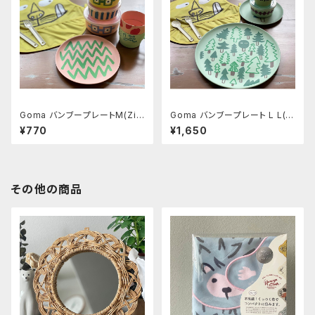
Goma バンブープレートM(Zig
Goma バンブープレート L L(F
zag)
orest)
¥770
¥1,650
その他の商品