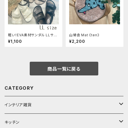
軽い！EVA素材サンダル LLサイ
山鳩舎 Mat 《ten》
ズ
¥1,100
¥2,200
商品一覧に戻る
CATEGORY
インテリア雑貨
置物・オブジェ
キッチン