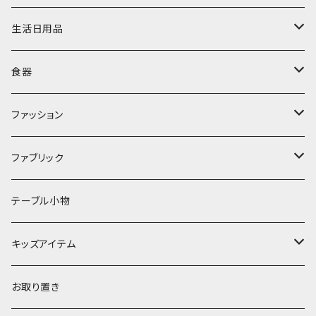
ミラー
水筒・マグ
生活日用品
ぬいぐるみ
カトラリー
タオル・ハンカチ
食器
キッチンクロス
時計
食器
その他
コップ・マグカップ
ファッション
フラワーベース
その他
プレート
バッグ
ファブリック
ランプ
ボウル
エプロン
タオル
テーブル小物
お茶碗
財布・ポーチ
クッションカバー
キッズアイテム
汁椀・丼ぶり
雨傘・日傘
スローケット
靴
お取り置き