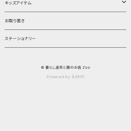
お茶碗
財布・ポーチ
クッションカバー
キッズアイテム
汁椀・丼ぶり
雨傘・日傘
スローケット
靴
お取り置き
靴・くつした
スタイ・エプロン
ステーショナリー
ブローチ
洋服
© 暮らし道具と服のお店 Zoo
ストール
小物
Powered by
アクセサリー
木のままごと
アームカバー
小物