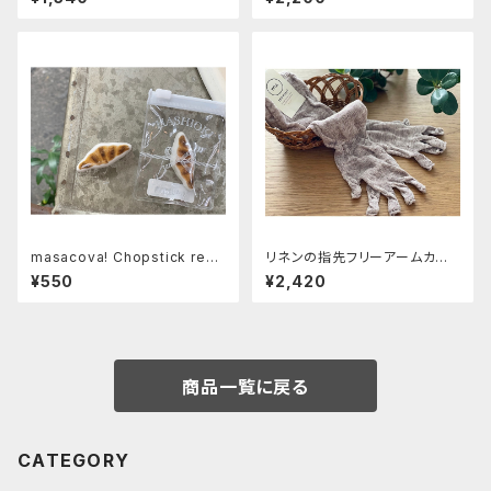
約50㎝
masacova! Chopstick rest
リネンの指先フリーアームカバ
クロワッサン
ー 【memeri】ホワイトブラウン
¥550
¥2,420
約55㎝
商品一覧に戻る
CATEGORY