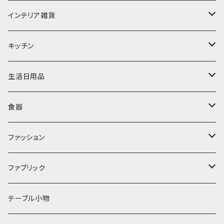
インテリア雑貨
置物・オブジェ
キッチン
ミラー
水筒・マグ
生活日用品
ぬいぐるみ
カトラリー
タオル・ハンカチ
食器
キッチンクロス
時計
食器
その他
コップ・マグカップ
ファッション
フラワーベース
その他
プレート
バッグ
ファブリック
ランプ
ボウル
エプロン
タオル
テーブル小物