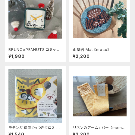
BRUNO×PEANUTS コミック
山鳩舎 Mat 《moco》
アラームクロック《DROP》
¥1,980
¥2,200
モモンガ 保冷くっつきクロス ト
リネンのアームカバー 【memer
ラ
i】ハチミツレモン(2024カラー)
¥1,540
¥2,200