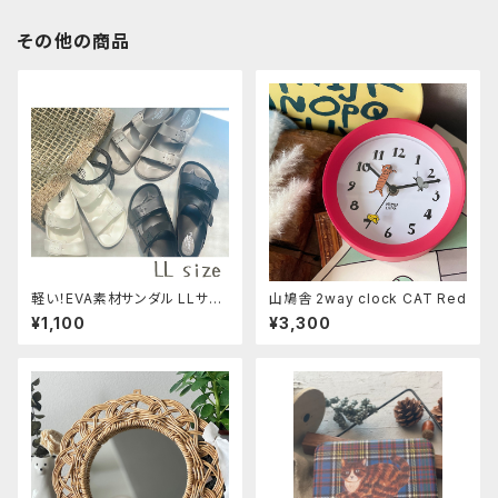
その他の商品
軽い！EVA素材サンダル LLサイ
山鳩舎 2way clock CAT Red
ズ
¥1,100
¥3,300