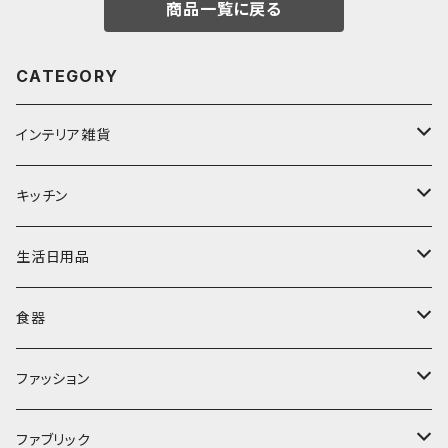
商品一覧に戻る
CATEGORY
インテリア雑貨
置物・オブジェ
キッチン
ミラー
水筒・マグ
生活日用品
ぬいぐるみ
カトラリー
タオル・ハンカチ
食器
キッチンクロス
時計
食器
その他
コップ・マグカップ
ファッション
フラワーベース
その他
プレート
バッグ
ファブリック