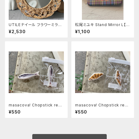
UTILEナイール フラワーミラー
松尾ミユキ Stand Mirror L【M
Sサイズ
aron】
¥2,530
¥1,100
masacova! Chopstick rest
masacova! Chopstick rest
フィッシュ
クロワッサン
¥550
¥550