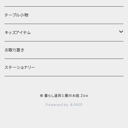
ランプ
ボウル
エプロン
タオル
テーブル小物
お茶碗
財布・ポーチ
クッションカバー
キッズアイテム
汁椀・丼ぶり
雨傘・日傘
スローケット
靴
お取り置き
靴・くつした
スタイ・エプロン
ステーショナリー
ブローチ
洋服
© 暮らし道具と服のお店 Zoo
ストール
小物
Powered by
アクセサリー
木のままごと