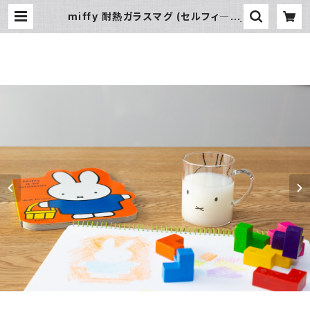
miffy 耐熱ガラスマグ (セルフィ― ミ
ッフィー）DICK BRUNA×GENIAL |
暮らし道具と服のお店 Zoo