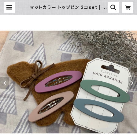
マットカラー トップピン 2コset | 暮
らし道具と服のお店 Zoo