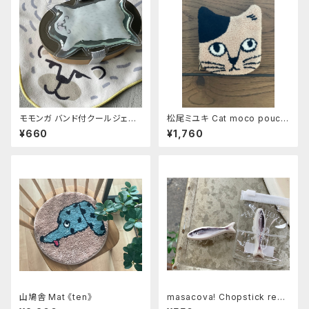
モモンガ バンド付クールジェル
松尾ミユキ Cat moco pouch
シロクマ
《Pumpkin》
¥660
¥1,760
山鳩舎 Mat 《ten》
masacova! Chopstick rest
フィッシュ