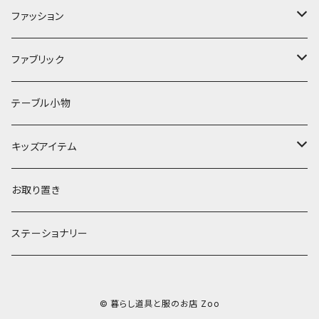
キッチンクロス
時計
食器
その他
コップ・マグカップ
ファッション
フラワーベース
その他
プレート
バッグ
ファブリック
ランプ
ボウル
エプロン
タオル
テーブル小物
お茶碗
財布・ポーチ
クッションカバー
キッズアイテム
汁椀・丼ぶり
雨傘・日傘
スローケット
靴
お取り置き
靴・くつした
スタイ・エプロン
ステーショナリー
ブローチ
洋服
© 暮らし道具と服のお店 Zoo