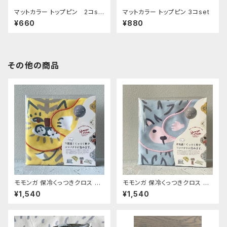
マットカラー トップピン 2コse
マットカラー トップピン 3コset
t
¥660
¥880
その他の商品
モモンガ 保冷くっつきクロス ト
モモンガ 保冷くっつきクロス ハ
ラ
リネズミ
¥1,540
¥1,540