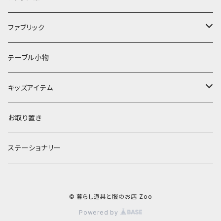
フラワーベース
その他
プレート
バッグ
ファブリック
ランプ
ボウル
エプロン
タオル
テーブル小物
お茶碗
財布・ポーチ
クッションカバー
キッズアイテム
汁椀・丼ぶり
雨傘・日傘
スローケット
靴
お取り置き
靴・くつした
スタイ・エプロン
ステーショナリー
ブローチ
洋服
© 暮らし道具と服のお店 Zoo
ストール
小物
Powered by