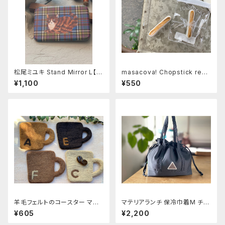
松尾ミユキ Stand Mirror L【M
masacova! Chopstick rest
aron】
パン
¥1,100
¥550
羊毛フェルトのコースター マ
マテリアランチ 保冷巾着M チャ
グ〜C A F E〜
コール
¥605
¥2,200