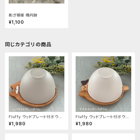
削ぎ模様 楕円鉢
¥1,100
同じカテゴリの商品
Fluffy ウッドプレート付ボウル
Fluffy ウッドプレート付ボウル
シバイヌ
ブチネコ
¥1,980
¥1,980