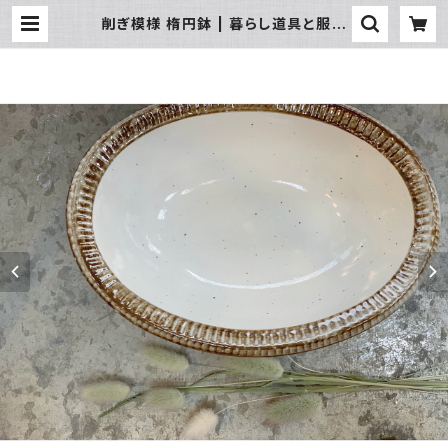
削ぎ模様 楕円鉢 | 暮らし道具と服の
お店 Zoo