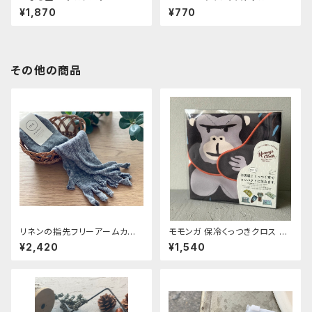
(Glasses)
¥1,870
¥770
その他の商品
リネンの指先フリーアームカバ
モモンガ 保冷くっつきクロス ゴ
ー 【memeri】チャコール 約55
リ
¥2,420
¥1,540
㎝