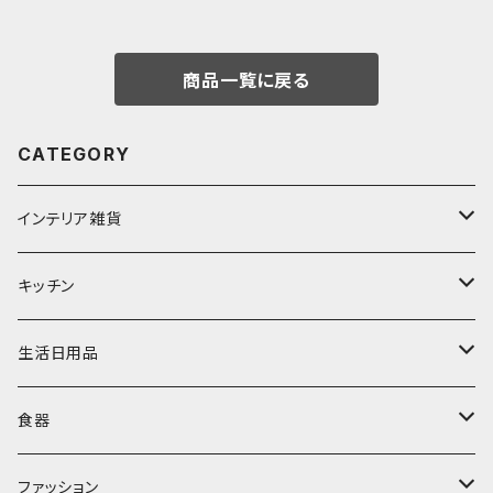
商品一覧に戻る
CATEGORY
インテリア雑貨
置物・オブジェ
キッチン
ミラー
水筒・マグ
生活日用品
ぬいぐるみ
カトラリー
タオル・ハンカチ
食器
キッチンクロス
時計
食器
その他
コップ・マグカップ
ファッション