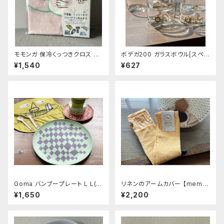
モモンガ 保冷くっつきクロス ウ
ボデガ200 ガラスボウル[スペイ
サ
ン製］
¥1,540
¥627
Goma バンブープレート L L(Di
リネンのアームカバー 【memer
amond shape)
i】ハチミツレモン(2024カラー)
¥1,650
¥2,200
約50㎝