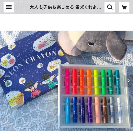
大人も子供も楽しめる 蛍光くれよん1
6色 | 暮らし道具と服のお店 Zoo