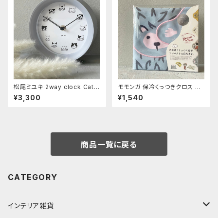
松尾ミユキ 2way clock Cats
モモンガ 保冷くっつきクロス ハ
Gray
リネズミ
¥3,300
¥1,540
商品一覧に戻る
CATEGORY
インテリア雑貨