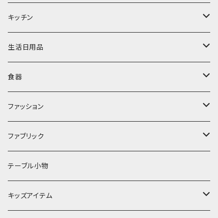
置物・オブジェ
キッチン
ミラー
水筒・マグ
生活日用品
ぬいぐるみ
カトラリー
タオル・ハンカチ
食器
キッチンクロス
時計
食器
その他
コップ・マグカップ
ファッション
フラワーベース
その他
プレート
バッグ
ファブリック
ランプ
ボウル
エプロン
タオル
テーブル小物
お茶碗
財布・ポーチ
クッションカバー
キッズアイテム