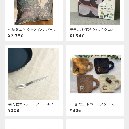
松尾ミユキ クッションカバー 【T
モモンガ 保冷くっつきクロス ゴ
hree Rabbit】
リ
¥2,750
¥1,540
機内食カトラリー スモールフォ
羊毛フェルトのコースター マ
ーク
グ〜C A F E〜
¥308
¥605