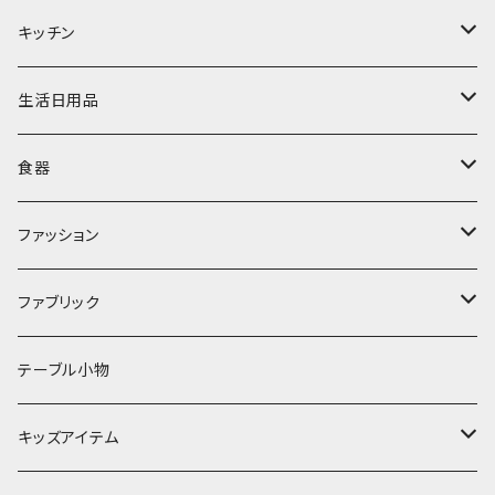
置物・オブジェ
キッチン
ミラー
水筒・マグ
生活日用品
ぬいぐるみ
カトラリー
タオル・ハンカチ
食器
キッチンクロス
時計
食器
その他
コップ・マグカップ
ファッション
フラワーベース
その他
プレート
バッグ
ファブリック
ランプ
ボウル
エプロン
タオル
テーブル小物
お茶碗
財布・ポーチ
クッションカバー
キッズアイテム