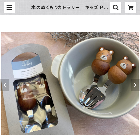
木のぬくもりカトラリー キッズ Plu
mpy クマ | 暮らし道具と服のお店 Z
oo