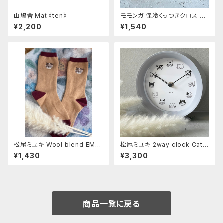
山鳩舎 Mat 《ten》
モモンガ 保冷くっつきクロス ト
ラ
¥2,200
¥1,540
松尾ミユキ Wool blend EM
松尾ミユキ 2way clock Cats
B'D-cat《Mugi》
Gray
¥1,430
¥3,300
商品一覧に戻る