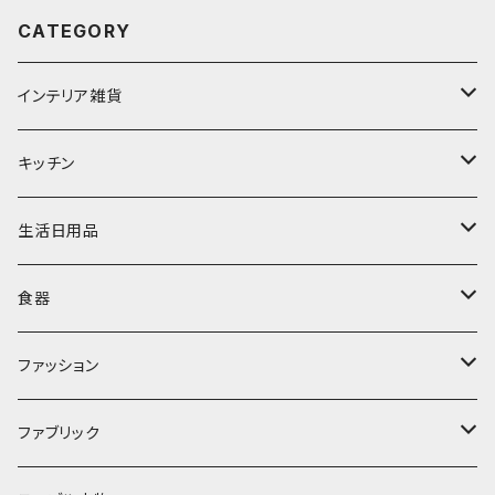
CATEGORY
インテリア雑貨
置物・オブジェ
キッチン
ミラー
水筒・マグ
生活日用品
ぬいぐるみ
カトラリー
タオル・ハンカチ
食器
キッチンクロス
時計
食器
その他
コップ・マグカップ
ファッション
フラワーベース
その他
プレート
バッグ
ファブリック