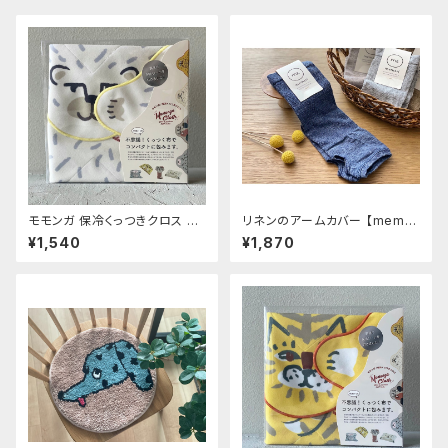
モモンガ 保冷くっつきクロス シ
リネンのアームカバー 【memer
ロクマ
i】ネイビー 約30㎝
¥1,540
¥1,870