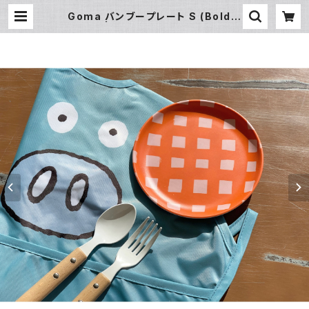
Goma バンブープレート S (Bold c
heck) | 暮らし道具と服のお店 Zoo