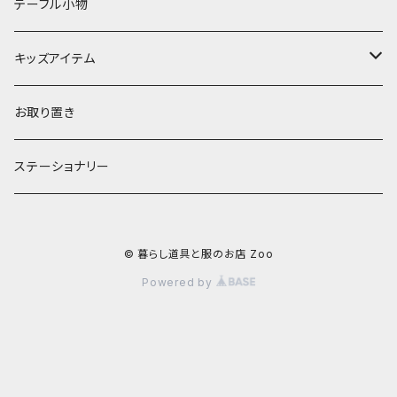
ランプ
ボウル
エプロン
タオル
テーブル小物
お茶碗
財布・ポーチ
クッションカバー
キッズアイテム
汁椀・丼ぶり
雨傘・日傘
スローケット
靴
お取り置き
靴・くつした
スタイ・エプロン
ステーショナリー
ブローチ
洋服
© 暮らし道具と服のお店 Zoo
ストール
小物
Powered by
アクセサリー
木のままごと
アームカバー