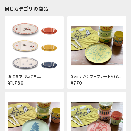
同じカテゴリの商品
おまち堂 ギョウザ皿
Goma バンブープレートM(Sta
r)
¥1,760
¥770