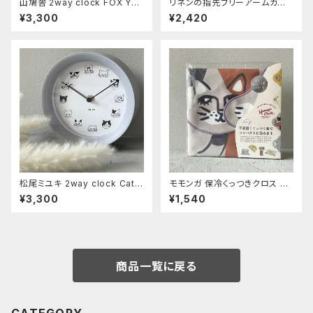
山鳩舎 2way clock FOX Yell
リネンの指先フリーアームカバ
ow
ー 【memeri】ホワイトブラウン
¥3,300
¥2,420
約55㎝
松尾ミユキ 2way clock Cats
モモンガ 保冷くっつきクロス ミ
Gray
ケ
¥3,300
¥1,540
商品一覧に戻る