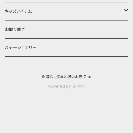
お茶碗
財布・ポーチ
クッションカバー
キッズアイテム
汁椀・丼ぶり
雨傘・日傘
スローケット
靴
お取り置き
靴・くつした
スタイ・エプロン
ステーショナリー
ブローチ
洋服
© 暮らし道具と服のお店 Zoo
ストール
小物
Powered by
アクセサリー
木のままごと
アームカバー