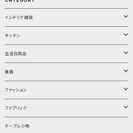
CATEGORY
インテリア雑貨
置物・オブジェ
キッチン
ミラー
水筒・マグ
生活日用品
ぬいぐるみ
カトラリー
タオル・ハンカチ
食器
キッチンクロス
時計
食器
その他
コップ・マグカップ
ファッション
フラワーベース
その他
プレート
バッグ
ファブリック
ランプ
ボウル
エプロン
タオル
テーブル小物