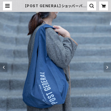
【POST GENERAL】ショッパーバッ
ク 限定ネイビー | 暮らし道具と服の
お店 Zoo