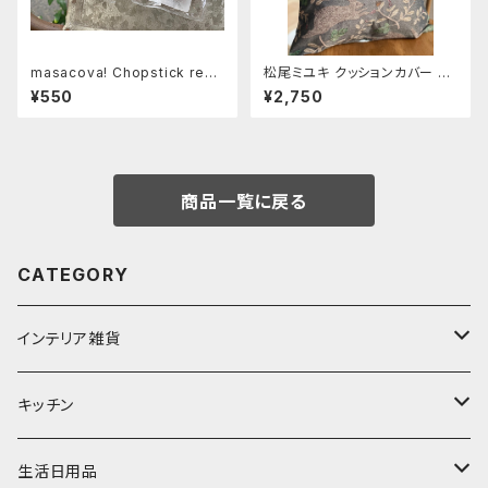
masacova! Chopstick rest
松尾ミユキ クッションカバー 【T
パン
hree Rabbit】
¥550
¥2,750
商品一覧に戻る
CATEGORY
インテリア雑貨
置物・オブジェ
キッチン
ミラー
水筒・マグ
生活日用品