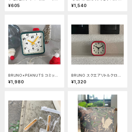
グ〜C A F E〜
リネズミ
¥605
¥1,540
BRUNO×PEANUTS コミック
BRUNO スクエアリトルクロッ
アラームクロック《FROAT》
ク レッド
¥1,980
¥1,320