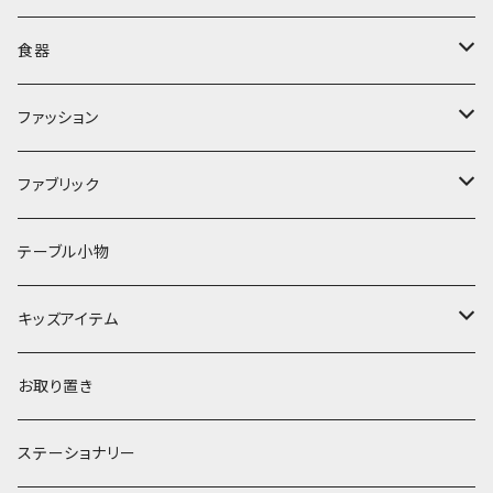
ぬいぐるみ
カトラリー
タオル・ハンカチ
食器
キッチンクロス
時計
食器
その他
コップ・マグカップ
ファッション
フラワーベース
その他
プレート
バッグ
ファブリック
ランプ
ボウル
エプロン
タオル
テーブル小物
お茶碗
財布・ポーチ
クッションカバー
キッズアイテム
汁椀・丼ぶり
雨傘・日傘
スローケット
靴
お取り置き
靴・くつした
スタイ・エプロン
ステーショナリー