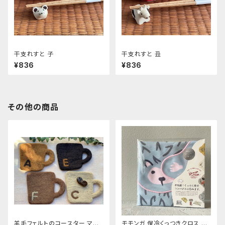
干支れすと 子
干支れすと 丑
¥836
¥836
その他の商品
羊毛フェルトのコースター マ
モモンガ 保冷くっつきクロス ハ