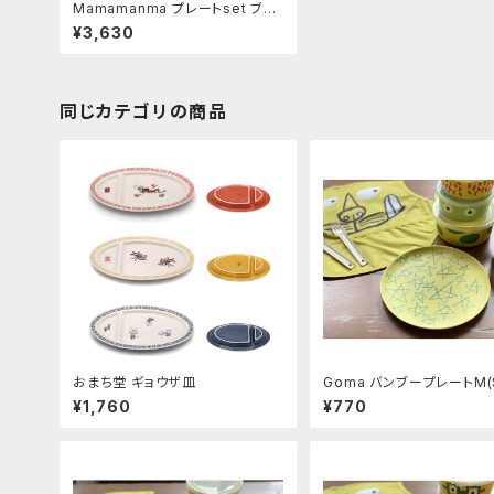
Mamamanma プレートset ブル
ー
¥3,630
同じカテゴリの商品
おまち堂 ギョウザ皿
Goma バンブープレートM(S
¥1,760
¥770