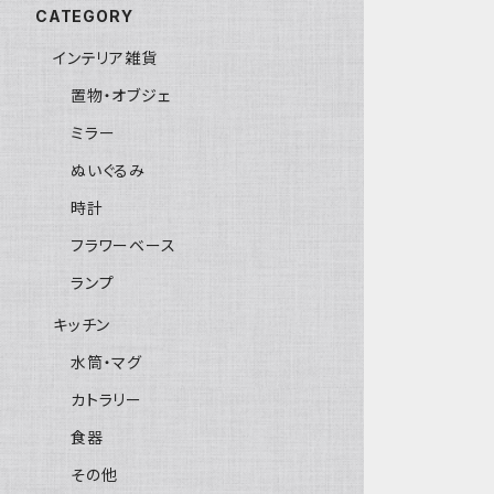
CATEGORY
インテリア雑貨
置物・オブジェ
ミラー
ぬいぐるみ
時計
フラワーベース
ランプ
キッチン
水筒・マグ
カトラリー
食器
その他