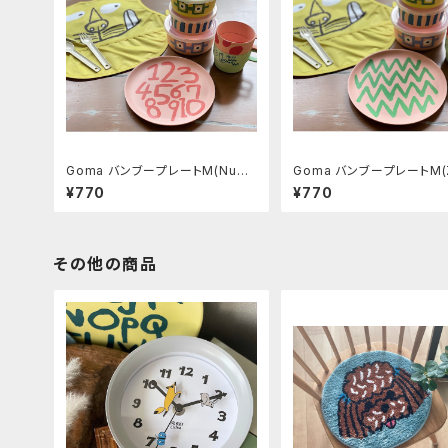
Goma バンブープレートM(Numb
Goma バンブープレートM(Z
er)
g)
¥770
¥770
その他の商品