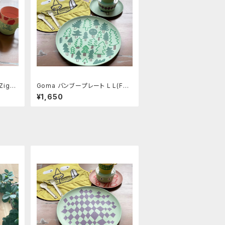
igza
Goma バンブープレート L L(For
est)
¥1,650