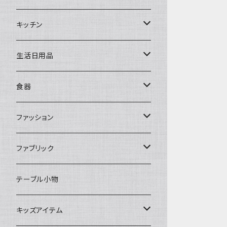
置物・オブジェ
キッチン
ミラー
水筒・マグ
生活日用品
ぬいぐるみ
カトラリー
タオル・ハンカチ
食器
キッチンクロス
時計
食器
その他
コップ・マグカップ
ファッション
フラワーベース
その他
プレート
バッグ
ファブリック
ランプ
ボウル
エプロン
タオル
テーブル小物
お茶碗
財布・ポーチ
クッションカバー
キッズアイテム