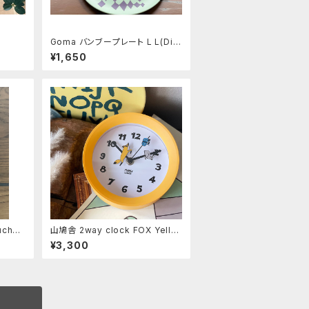
Goma バンブープレート L L(Dia
mond shape)
¥1,650
ch《P
山鳩舎 2way clock FOX Yello
w
¥3,300