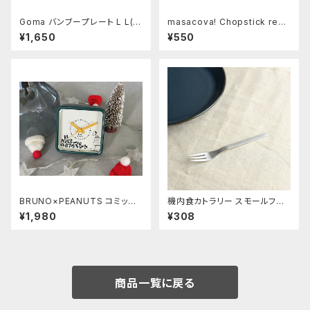
Goma バンブープレート L L(Di
masacova! Chopstick rest
amond shape)
クロワッサン
¥1,650
¥550
BRUNO×PEANUTS コミック
機内食カトラリー スモールフォ
アラームクロック《DROP》
ーク
¥1,980
¥308
商品一覧に戻る