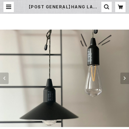
【POST GENERAL】HANG LAMP
type1 ブラック | 暮らし道具と服の
お店 Zoo