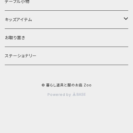
ランプ
ボウル
エプロン
タオル
テーブル小物
お茶碗
財布・ポーチ
クッションカバー
キッズアイテム
汁椀・丼ぶり
雨傘・日傘
スローケット
靴
お取り置き
靴・くつした
スタイ・エプロン
ステーショナリー
ブローチ
洋服
© 暮らし道具と服のお店 Zoo
ストール
小物
Powered by
アクセサリー
木のままごと
アームカバー