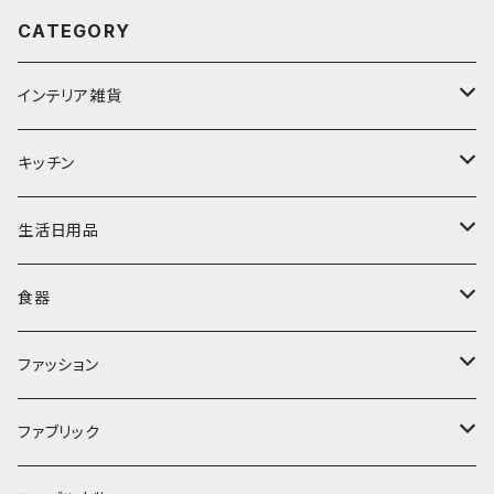
CATEGORY
インテリア雑貨
置物・オブジェ
キッチン
ミラー
水筒・マグ
生活日用品
ぬいぐるみ
カトラリー
タオル・ハンカチ
食器
キッチンクロス
時計
食器
その他
コップ・マグカップ
ファッション
フラワーベース
その他
プレート
バッグ
ファブリック