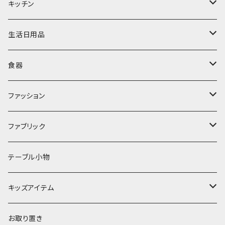
置物・オブジェ
キッチン
ミラー
水筒・マグ
生活日用品
ぬいぐるみ
カトラリー
タオル・ハンカチ
食器
キッチンクロス
時計
食器
その他
コップ・マグカップ
ファッション
フラワーベース
その他
プレート
バッグ
ファブリック
ランプ
ボウル
エプロン
タオル
テーブル小物
お茶碗
財布・ポーチ
クッションカバー
キッズアイテム
汁椀・丼ぶり
雨傘・日傘
スローケット
靴
お取り置き