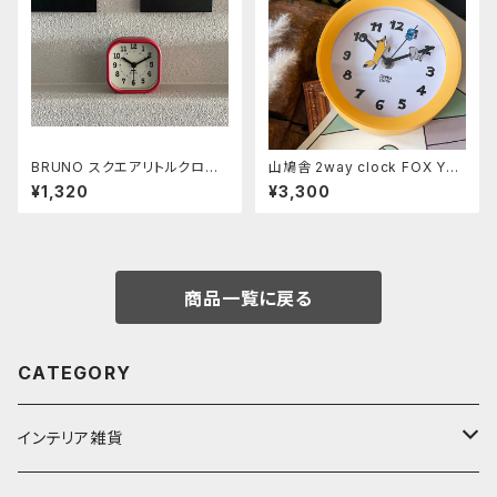
BRUNO スクエアリトルクロッ
山鳩舎 2way clock FOX Yell
ク レッド
ow
¥1,320
¥3,300
商品一覧に戻る
CATEGORY
インテリア雑貨