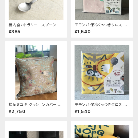
機内食カトラリー スプーン
モモンガ 保冷くっつきクロス ウ
サ
¥385
¥1,540
松尾ミユキ クッションカバー 【F
モモンガ 保冷くっつきクロス ト
orest】
ラ
¥2,750
¥1,540