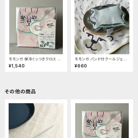
モモンガ 保冷くっつきクロス ウ
モモンガ バンド付クールジェル
サ
シロクマ
¥1,540
¥660
その他の商品