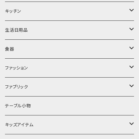
置物・オブジェ
キッチン
ミラー
水筒・マグ
生活日用品
ぬいぐるみ
カトラリー
タオル・ハンカチ
食器
キッチンクロス
時計
食器
その他
コップ・マグカップ
ファッション
フラワーベース
その他
プレート
バッグ
ファブリック
ランプ
ボウル
エプロン
タオル
テーブル小物
お茶碗
財布・ポーチ
クッションカバー
キッズアイテム