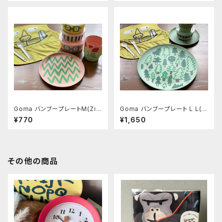
Goma バンブープレートM(Zig
Goma バンブープレート L L(F
zag)
orest)
¥770
¥1,650
その他の商品