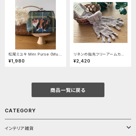
松尾ミユキ Mini Purse 《Mug
リネンの指先フリーアームカバ
i》
ー 【memeri】ホワイトブラウン
¥1,980
¥2,420
約55㎝
商品一覧に戻る
CATEGORY
インテリア雑貨