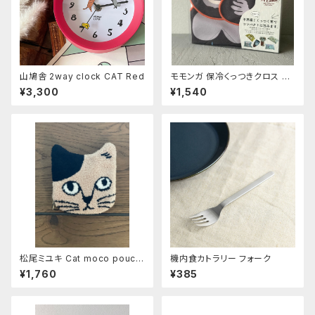
山鳩舎 2way clock CAT Red
モモンガ 保冷くっつきクロス ゴ
リ
¥3,300
¥1,540
松尾ミユキ Cat moco pouch
機内食カトラリー フォーク
《Pumpkin》
¥1,760
¥385