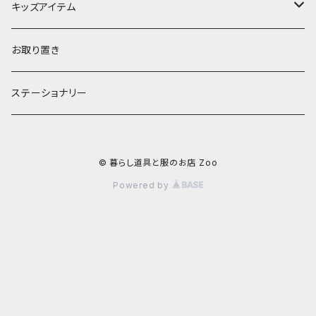
お茶碗
財布・ポーチ
クッションカバー
キッズアイテム
汁椀・丼ぶり
雨傘・日傘
スローケット
靴
お取り置き
靴・くつした
スタイ・エプロン
ステーショナリー
ブローチ
洋服
© 暮らし道具と服のお店 Zoo
ストール
小物
Powered by
アクセサリー
木のままごと
アームカバー
小物