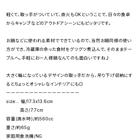
軽くて、取っ手がついていて、直火もOKということで、日々の食卓
からキャンプなどのアウトドアシーンにもピッタリです。
お鍋などに使われる素材でできているので、当然お鍋同様の使い
方ができ、冷蔵庫の余った食材をグツグツ煮込んで、そのままテー
ブルへ。手軽にお一人様鍋なんてのも面白いですね♪
大きく輪になっているデザインの取っ手だから、吊り下げ収納にす
るとちょっとオシャレなインテリアにも◎
ーーーーーーーーーーーーーーーー
size… 幅/17.3x13.6cm
高さ/7.7cm
容量(満水時)/約560cc
重さ/約65g
家庭用食洗機/NG