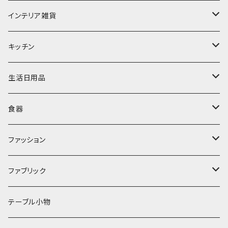
インテリア雑貨
置物・オブジェ
キッチン
ミラー
水筒・マグ
生活日用品
ぬいぐるみ
カトラリー
タオル・ハンカチ
食器
キッチンクロス
時計
食器
その他
コップ・マグカップ
ファッション
フラワーベース
その他
プレート
バッグ
ファブリック
ランプ
ボウル
エプロン
タオル
テーブル小物