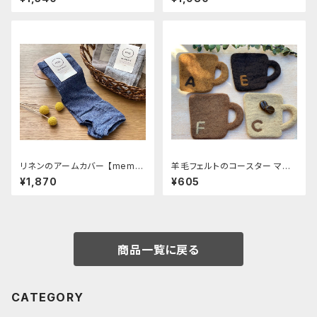
リネンのアームカバー 【memer
羊毛フェルトのコースター マ
i】ネイビー 約30㎝
グ〜C A F E〜
¥1,870
¥605
商品一覧に戻る
CATEGORY