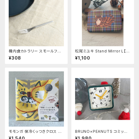
機内食カトラリー スモールフォ
松尾ミユキ Stand Mirror L【M
ーク
aron】
¥308
¥1,100
モモンガ 保冷くっつきクロス ト
BRUNO×PEANUTS コミック
ラ
アラームクロック《FROAT》
¥1,540
¥1,980