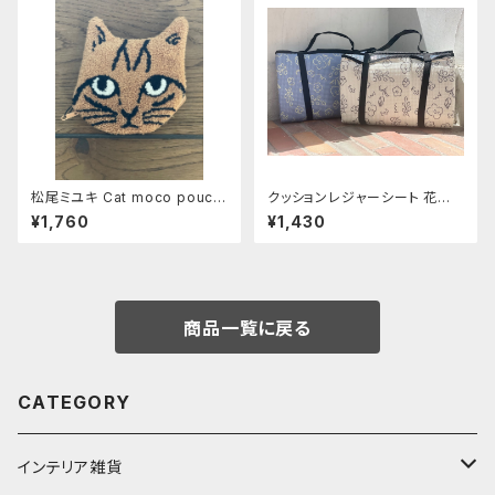
松尾ミユキ Cat moco pouch
クッションレジャーシート 花柄
《Noisettes》
Mサイズ
¥1,760
¥1,430
商品一覧に戻る
CATEGORY
インテリア雑貨