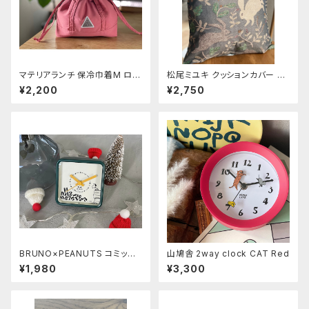
マテリアランチ 保冷巾着M ロー
松尾ミユキ クッションカバー 【T
ズ
hree Rabbit】
¥2,200
¥2,750
BRUNO×PEANUTS コミック
山鳩舎 2way clock CAT Red
アラームクロック《DROP》
¥1,980
¥3,300