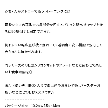
赤ちゃんがストローで吸うトレーニングに◎
可愛いクマの耳型でお鼻部分を押すとパカっと開き、キャップを後
ろに90度倒すと固定できます。
倒れにくい幅広底形状と割れにくく透明度の高い樹脂で安心して
赤ちゃんに持たせれます。
同シリーズのくも型シリコンマットやプレートなどと合わせて楽し
いお食事時間を◎
また可愛い専用BOX入りで御出産やお食い初め、バースデーお
祝いなどにとてもおススメです♫
------------------------
パッケージsize…10.2×w7.5×h14㎝