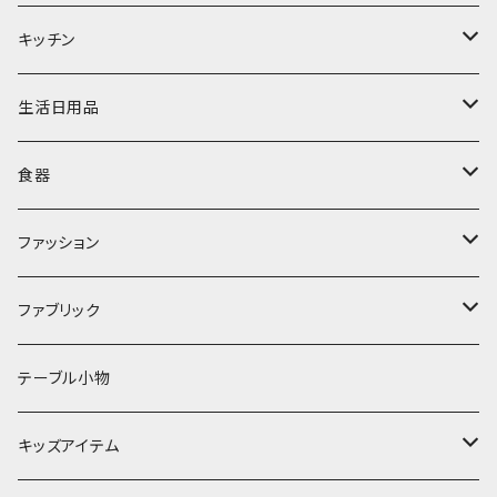
置物・オブジェ
キッチン
ミラー
水筒・マグ
生活日用品
ぬいぐるみ
カトラリー
タオル・ハンカチ
食器
キッチンクロス
時計
食器
その他
コップ・マグカップ
ファッション
フラワーベース
その他
プレート
バッグ
ファブリック
ランプ
ボウル
エプロン
タオル
テーブル小物
お茶碗
財布・ポーチ
クッションカバー
キッズアイテム