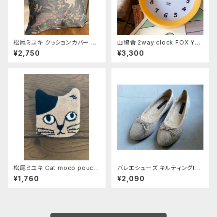
松尾ミユキ クッションカバー 【T
山鳩舎 2way clock FOX Yell
hree Rabbit】
ow
¥2,750
¥3,300
松尾ミユキ Cat moco pouch
バレエシューズ キルティングtyp
《Pumpkin》
e＋内ボア 《ライトベージュ》
¥1,760
¥2,090