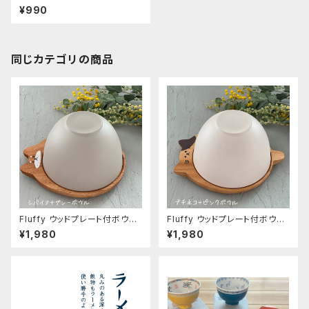
ode)
¥990
同じカテゴリの商品
Fluffy ウッドプレート付ボウル
Fluffy ウッドプレート付ボウル
シバイヌ
ブチネコ
¥1,980
¥1,980