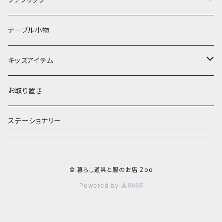
ランプ
ボウル
エプロン
タオル
テーブル小物
お茶碗
財布・ポーチ
クッションカバー
キッズアイテム
汁椀・丼ぶり
雨傘・日傘
スローケット
靴
お取り置き
靴・くつした
スタイ・エプロン
ステーショナリー
ブローチ
洋服
© 暮らし道具と服のお店 Zoo
ストール
小物
Powered by
アクセサリー
木のままごと