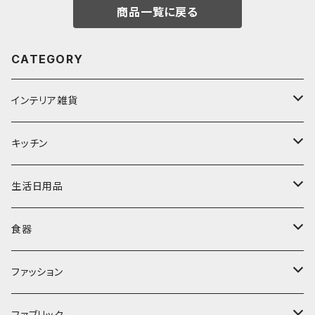
商品一覧に戻る
CATEGORY
インテリア雑貨
置物・オブジェ
キッチン
ミラー
水筒・マグ
生活日用品
ぬいぐるみ
カトラリー
タオル・ハンカチ
食器
キッチンクロス
時計
食器
その他
コップ・マグカップ
ファッション
フラワーベース
その他
プレート
バッグ
ファブリック