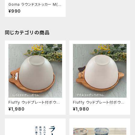
Goma ラウンドストッカー M(Li
ne)
¥990
同じカテゴリの商品
Fluffy ウッドプレート付ボウル
Fluffy ウッドプレート付ボウル
シバイヌ
ブチネコ
¥1,980
¥1,980