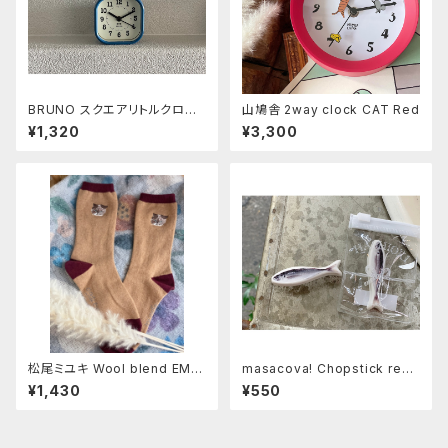
BRUNO スクエアリトルクロッ
山鳩舎 2way clock CAT Red
ク ブルー
¥1,320
¥3,300
松尾ミユキ Wool blend EM
masacova! Chopstick rest
B'D-cat《Mugi》
フィッシュ
¥1,430
¥550