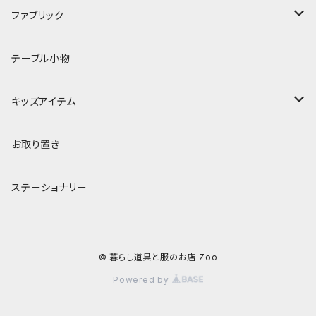
フラワーベース
その他
プレート
バッグ
ファブリック
ランプ
ボウル
エプロン
タオル
テーブル小物
お茶碗
財布・ポーチ
クッションカバー
キッズアイテム
汁椀・丼ぶり
雨傘・日傘
スローケット
靴
お取り置き
靴・くつした
スタイ・エプロン
ステーショナリー
ブローチ
洋服
© 暮らし道具と服のお店 Zoo
ストール
小物
Powered by
アクセサリー
木のままごと