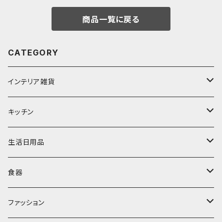
商品一覧に戻る
CATEGORY
インテリア雑貨
置物・オブジェ
キッチン
ミラー
水筒・マグ
生活日用品
ぬいぐるみ
カトラリー
タオル・ハンカチ
食器
キッチンクロス
時計
食器
その他
コップ・マグカップ
ファッション