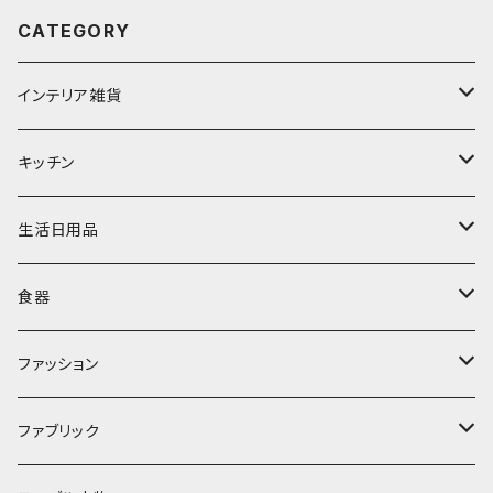
CATEGORY
インテリア雑貨
置物・オブジェ
キッチン
ミラー
水筒・マグ
生活日用品
ぬいぐるみ
カトラリー
タオル・ハンカチ
食器
キッチンクロス
時計
食器
その他
コップ・マグカップ
ファッション
フラワーベース
その他
プレート
バッグ
ファブリック