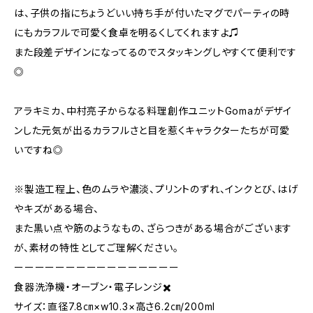
は、子供の指にちょうどいい持ち手が付いたマグでパーティの時
にもカラフルで可愛く食卓を明るくしてくれますよ♫
また段差デザインになってるのでスタッキングしやすくて便利です
◎
アラキミカ、中村亮子からなる料理創作ユニットGomaがデザイ
ンした元気が出るカラフルさと目を惹くキャラクターたちが可愛
いですね◎
※製造工程上、色のムラや濃淡、プリントのずれ、インクとび、はげ
やキズがある場合、
また黒い点や筋のようなもの、ざらつきがある場合がございます
が、素材の特性としてご理解ください。
ーーーーーーーーーーーーーーーー
食器洗浄機・オーブン・電子レンジ✖️
サイズ：直径7.8㎝×w10.3×高さ6.2㎝/200ml