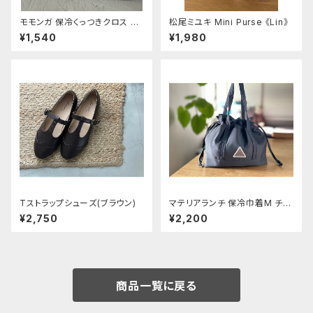
モモンガ 保冷くっつきクロス ウ
松尾ミユキ Mini Purse 《Lin》
サ
¥1,540
¥1,980
Tストラップシューズ(ブラウン)
マテリアランチ 保冷巾着M チャ
コール
¥2,750
¥2,200
商品一覧に戻る