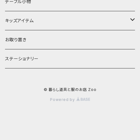
ランプ
ボウル
エプロン
タオル
テーブル小物
お茶碗
財布・ポーチ
クッションカバー
キッズアイテム
汁椀・丼ぶり
雨傘・日傘
スローケット
靴
お取り置き
靴・くつした
スタイ・エプロン
ステーショナリー
ブローチ
洋服
© 暮らし道具と服のお店 Zoo
ストール
小物
Powered by
アクセサリー
木のままごと
アームカバー