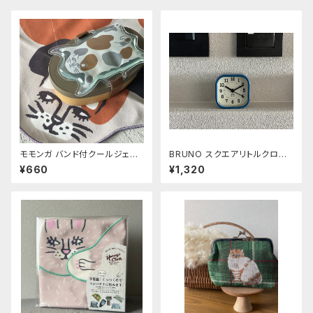
モモンガ バンド付クールジェル
BRUNO スクエアリトルクロッ
ミケ
ク ブルー
¥660
¥1,320