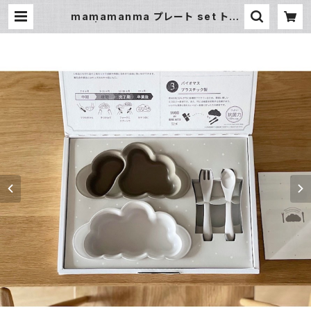
mamamanma プレート set トー
プ | 暮らし道具と服のお店 Zoo