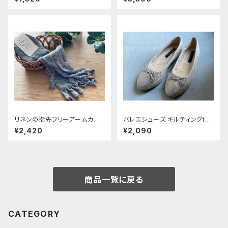
リネンの指先フリーアームカバ
バレエシューズ キルティングtyp
ー 【memeri】チャコール 約55
e＋内ボア 《ライトベージュ》
¥2,420
¥2,090
㎝
商品一覧に戻る
CATEGORY