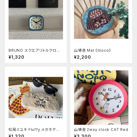
BRUNO スクエアリトルクロッ
山鳩舎 Mat 《moco》
ク ブルー
¥1,320
¥2,200
松尾ミユキ Fluffy メガネケー
山鳩舎 2way clock CAT Red
ス Cat-Beige
¥1,320
¥3,300