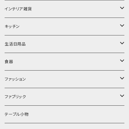
インテリア雑貨
置物・オブジェ
キッチン
ミラー
水筒・マグ
生活日用品
ぬいぐるみ
カトラリー
タオル・ハンカチ
食器
キッチンクロス
時計
食器
その他
コップ・マグカップ
ファッション
フラワーベース
その他
プレート
バッグ
ファブリック
ランプ
ボウル
エプロン
タオル
テーブル小物