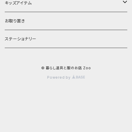
お茶碗
財布・ポーチ
クッションカバー
キッズアイテム
汁椀・丼ぶり
雨傘・日傘
スローケット
靴
お取り置き
靴・くつした
スタイ・エプロン
ステーショナリー
ブローチ
洋服
© 暮らし道具と服のお店 Zoo
ストール
小物
Powered by
アクセサリー
木のままごと
アームカバー
小物