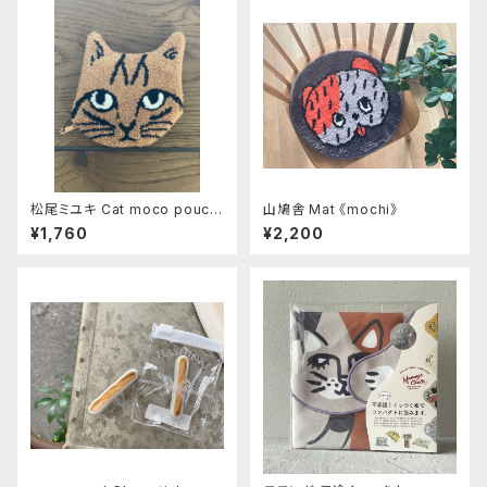
松尾ミユキ Cat moco pouch
山鳩舎 Mat 《mochi》
《Noisettes》
¥1,760
¥2,200