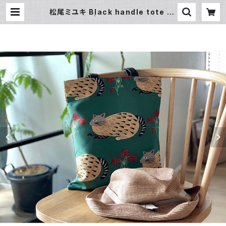
松尾ミユキ Black handle tote 【B
eige cat】 | 暮らし道具と服のお店
Zoo