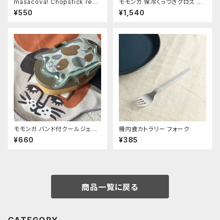
masacova! Chopstick rest
モモンガ 保冷くっつきクロス ミ
パン
ケ
¥550
¥1,540
モモンガ バンド付クールジェル
機内食カトラリー フォーク
ミケ
¥660
¥385
商品一覧に戻る