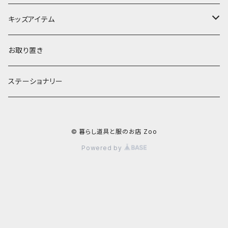
お茶碗
財布・ポーチ
クッションカバー
キッズアイテム
汁椀・丼ぶり
雨傘・日傘
スローケット
靴
お取り置き
靴・くつした
スタイ・エプロン
ステーショナリー
ブローチ
洋服
© 暮らし道具と服のお店 Zoo
ストール
小物
Powered by
アクセサリー
木のままごと
アームカバー