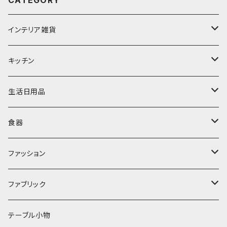
CATEGORY
インテリア雑貨
置物・オブジェ
キッチン
ミラー
水筒・マグ
生活日用品
ぬいぐるみ
カトラリー
タオル・ハンカチ
食器
キッチンクロス
時計
食器
その他
コップ・マグカップ
ファッション
フラワーベース
その他
プレート
バッグ
ファブリック
ランプ
ボウル
エプロン
タオル
テーブル小物