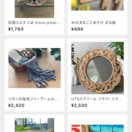
松尾ミユキ Cat moco pouch
木のままごとあそび まな板
《Noisettes》
¥1,760
¥484
リネンの指先フリーアームカバ
UTILEナイール フラワーミラー
ー 【memeri】チャコール 約55
Sサイズ
¥2,420
¥2,530
㎝