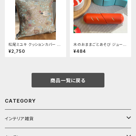
松尾ミユキ クッションカバー 【F
木のおままごとあそび ジューシ
orest】
ーソーセージ
¥2,750
¥484
商品一覧に戻る
CATEGORY
インテリア雑貨