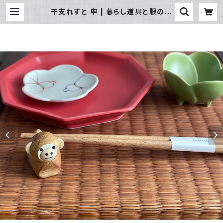
干支れすと 申 | 暮らし道具と服のお
店 Zoo