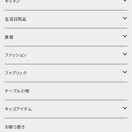
置物・オブジェ
キッチン
ミラー
水筒・マグ
生活日用品
ぬいぐるみ
カトラリー
タオル・ハンカチ
食器
キッチンクロス
時計
食器
その他
コップ・マグカップ
ファッション
フラワーベース
その他
プレート
バッグ
ファブリック
ランプ
ボウル
エプロン
タオル
テーブル小物
お茶碗
財布・ポーチ
クッションカバー
キッズアイテム
汁椀・丼ぶり
雨傘・日傘
スローケット
靴
お取り置き