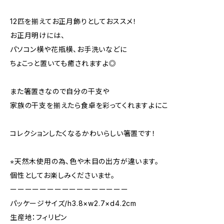
12匹を揃えてお正月飾りとしておススメ！
お正月明けには、
パソコン横や花瓶横、お手洗いなどに
ちょこっと置いても癒されますよ◎
また箸置きなので自分の干支や
家族の干支を揃えたら食卓を彩ってくれますよにこ
コレクションしたくなるかわいらしい箸置です！
⭐︎天然木使用の為、色や木目の出方が違います。
個性としてお楽しみくださいませ。
ーーーーーーーーーーーーーーーー
パッケージサイズ/h3.8×w2.7×d4.2cm
生産地：フィリピン