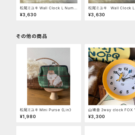
松尾ミユキ Wall Clock L Numb
松尾ミユキ Wall Clock L
ers Gray
White
¥3,630
¥3,630
その他の商品
松尾ミユキ Mini Purse 《Lin》
山鳩舎 2way clock FOX Y
w
¥1,980
¥3,300