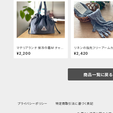
マテリアランチ 保冷巾着M チャコ
リネンの指先フリーアーム
ール
【memeri】チャコール 約5
¥2,200
¥2,420
商品一覧に戻る
プライバシーポリシー
特定商取引法に基づく表記