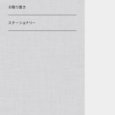
汁椀・丼ぶり
雨傘・日傘
スローケット
靴
お取り置き
靴・くつした
スタイ・エプロン
ステーショナリー
ブローチ
洋服
ストール
小物
アクセサリー
木のままごと
アームカバー
小物