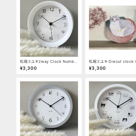
松尾ミユキ2way Clock Numbe
松尾ミユキ Diecut clock 《
rs White
n the basket》
¥3,300
¥3,300