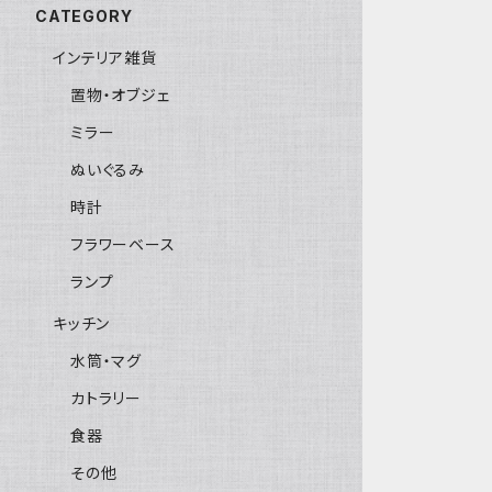
CATEGORY
インテリア雑貨
置物・オブジェ
ミラー
ぬいぐるみ
時計
フラワーベース
ランプ
キッチン
水筒・マグ
カトラリー
食器
その他