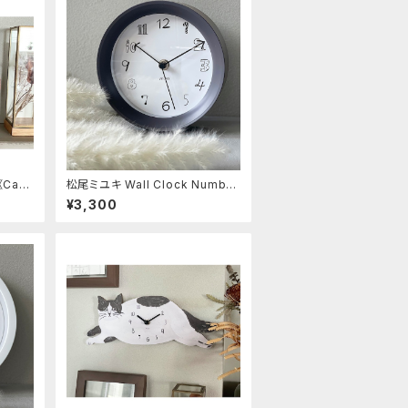
Cat i
松尾ミユキ Wall Clock Number
s Charcoal
¥3,300