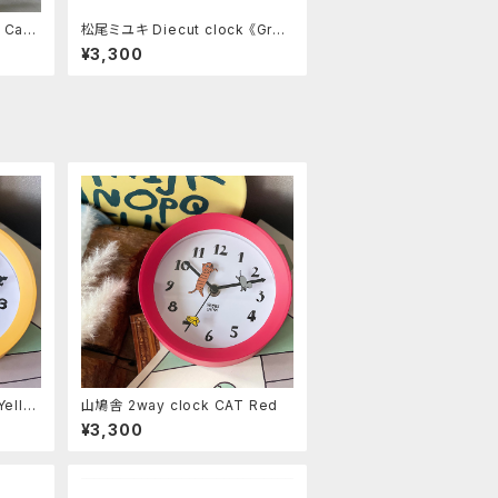
 Cats
松尾ミユキ Diecut clock 《Gray
cat》
¥3,300
ello
山鳩舎 2way clock CAT Red
¥3,300