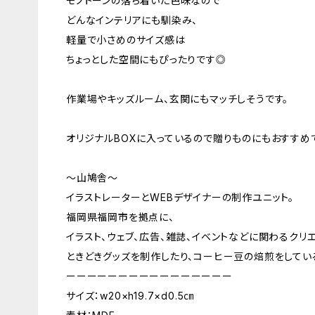
モノトーンの落ち着いた色味なので
どんなインテリアにも馴染み、
軽量で小さめのサイズ感は
ちょっとした空間にもぴったりです◎
作業場やキッズルーム、玄関にもマッチしそうです。
オリジナルBOXに入っているので贈りものにもおすすめ
〜山鳩舎〜
イラストレーターとWEBデザイナーの制作ユニット。
福岡県福岡市を拠点に、
イラスト、ウェブ、広告、雑誌、イベントなどに関わるクリ
ときどきグッズを制作したり、コーヒー豆の焙煎をしてい
ーーーーーーーーーーーーーーーー
サイズ：w20×h19.7×d0.5㎝