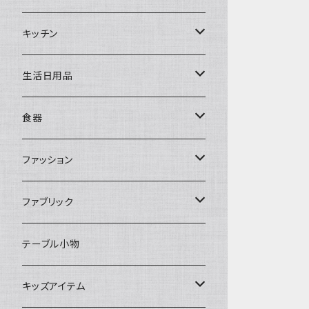
置物・オブジェ
キッチン
ミラー
水筒・マグ
生活日用品
ぬいぐるみ
カトラリー
タオル・ハンカチ
食器
キッチンクロス
時計
食器
その他
コップ・マグカップ
ファッション
フラワーベース
その他
プレート
バッグ
ファブリック
ランプ
ボウル
エプロン
タオル
テーブル小物
お茶碗
財布・ポーチ
クッションカバー
キッズアイテム