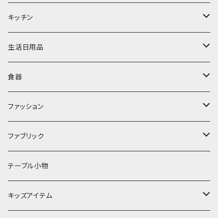
置物・オブジェ
キッチン
ミラー
水筒・マグ
生活日用品
ぬいぐるみ
カトラリー
タオル・ハンカチ
食器
キッチンクロス
時計
食器
その他
コップ・マグカップ
ファッション
フラワーベース
その他
プレート
バッグ
ファブリック
ランプ
ボウル
エプロン
タオル
テーブル小物
お茶碗
財布・ポーチ
クッションカバー
キッズアイテム