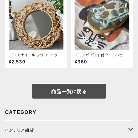
UTILEナイール フラワーミラー
モモンガ バンド付クールジェル
Sサイズ
ミケ
¥2,530
¥660
商品一覧に戻る
CATEGORY
インテリア雑貨