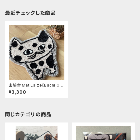
最近チェックした商品
山鳩舎 Mat Lsize《Buchi G
Y》
¥3,300
同じカテゴリの商品