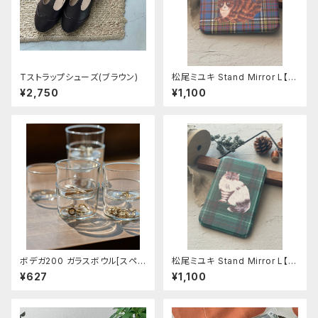
Tストラップシューズ(ブラウン)
松尾ミユキ Stand Mirror L【M
aron】
¥2,750
¥1,100
ボデガ200 ガラスボウル[スペイ
松尾ミユキ Stand Mirror L【Li
ン製］
n】
¥627
¥1,100