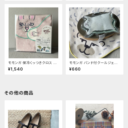
モモンガ 保冷くっつきクロス ウ
モモンガ バンド付クールジェル
サ
シロクマ
¥1,540
¥660
その他の商品