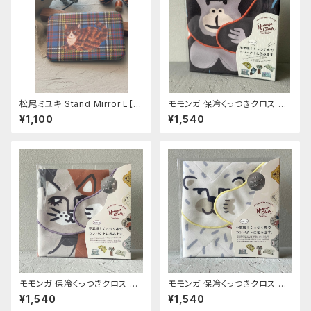
松尾ミユキ Stand Mirror L【M
モモンガ 保冷くっつきクロス ゴ
aron】
リ
¥1,100
¥1,540
モモンガ 保冷くっつきクロス ミ
モモンガ 保冷くっつきクロス シ
ケ
ロクマ
¥1,540
¥1,540