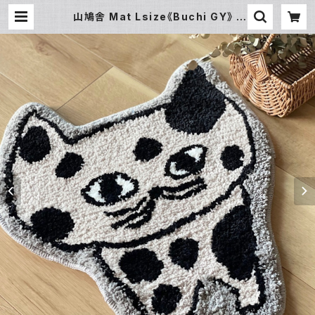
山鳩舎 Mat Lsize《Buchi GY》 |
暮らし道具と服のお店 Zoo