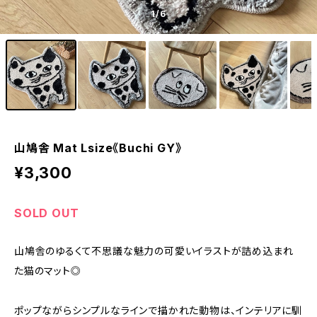
1
/6
山鳩舎 Mat Lsize《Buchi GY》
¥3,300
SOLD OUT
山鳩舎のゆるくて不思議な魅力の可愛いイラストが詰め込まれ
た猫のマット◎
ポップながらシンプルなラインで描かれた動物は、インテリアに馴