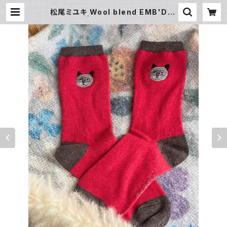
松尾ミユキ Wool blend EMB'D-c
at《Leo》 | 暮らし道具と服のお店 Z
oo