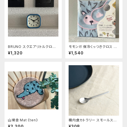
BRUNO スクエアリトルクロッ
モモンガ 保冷くっつきクロス ハ
ク ブルー
リネズミ
¥1,320
¥1,540
山鳩舎 Mat 《ten》
機内食カトラリー スモールスプ
ーン
¥2,200
¥308