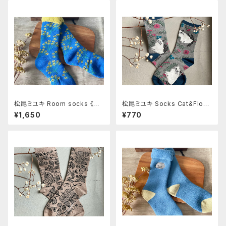
松尾ミユキ Room socks 《Mi
松尾ミユキ Socks Cat&Flow
mosa》
er
¥1,650
¥770