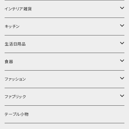
インテリア雑貨
置物・オブジェ
キッチン
ミラー
水筒・マグ
生活日用品
ぬいぐるみ
カトラリー
タオル・ハンカチ
食器
キッチンクロス
時計
食器
その他
コップ・マグカップ
ファッション
フラワーベース
その他
プレート
バッグ
ファブリック
ランプ
ボウル
エプロン
タオル
テーブル小物