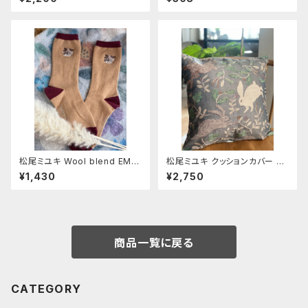
松尾ミユキ Wool blend EM
松尾ミユキ クッションカバー 【T
B'D-cat《Mugi》
hree Rabbit】
¥1,430
¥2,750
商品一覧に戻る
CATEGORY