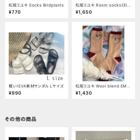
松尾ミユキ Socks Birdplants
松尾ミユキ Room socks《Elli
ot-Face》
¥770
¥1,650
軽い！EVA素材サンダル Lサイズ
松尾ミユキ Wool blend EM
B'D-cat《Mugi》
¥990
¥1,430
その他の商品