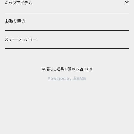
お茶碗
財布・ポーチ
クッションカバー
キッズアイテム
汁椀・丼ぶり
雨傘・日傘
スローケット
靴
お取り置き
靴・くつした
スタイ・エプロン
ステーショナリー
ブローチ
洋服
© 暮らし道具と服のお店 Zoo
ストール
小物
Powered by
アクセサリー
木のままごと
アームカバー
小物