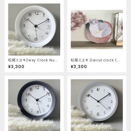
松尾ミユキ2way Clock Num
松尾ミユキ Diecut clock 《Ca
bers White
t in the basket》
¥3,300
¥3,300