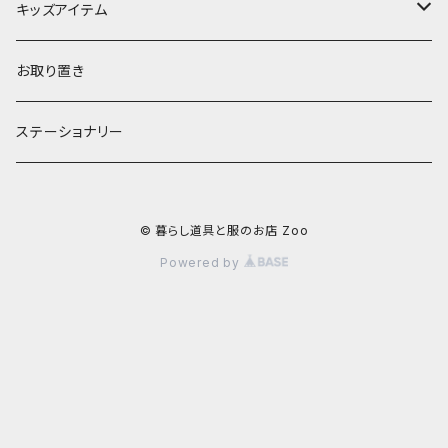
お茶碗
財布・ポーチ
クッションカバー
キッズアイテム
汁椀・丼ぶり
雨傘・日傘
スローケット
靴
お取り置き
靴・くつした
スタイ・エプロン
ステーショナリー
ブローチ
洋服
© 暮らし道具と服のお店 Zoo
ストール
小物
Powered by
アクセサリー
木のままごと
アームカバー
小物