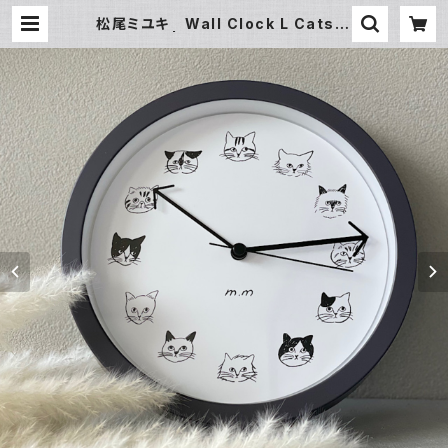
松尾ミユキ Wall Clock L Cats C
harcoal | 暮らし道具と服のお店 Z
oo