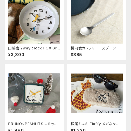
山鳩舎 2way clock FOX Gra
機内食カトラリー スプーン
y
¥3,300
¥385
BRUNO×PEANUTS コミック
松尾ミユキ Fluffy メガネケー
アラームクロック《DROP》
ス Cat-Beige
¥1,980
¥1,320