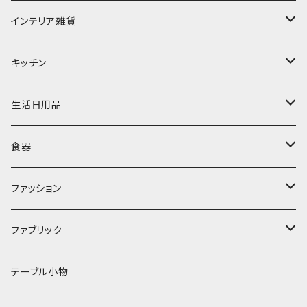
インテリア雑貨
置物・オブジェ
キッチン
ミラー
水筒・マグ
生活日用品
ぬいぐるみ
カトラリー
タオル・ハンカチ
食器
キッチンクロス
時計
食器
その他
コップ・マグカップ
ファッション
フラワーベース
その他
プレート
バッグ
ファブリック
ランプ
ボウル
エプロン
タオル
テーブル小物