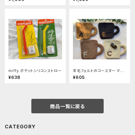
miffy ポケットシリコンストロー
羊毛フェルトのコースター マ
グ〜C A F E〜
¥638
¥605
商品一覧に戻る
CATEGORY