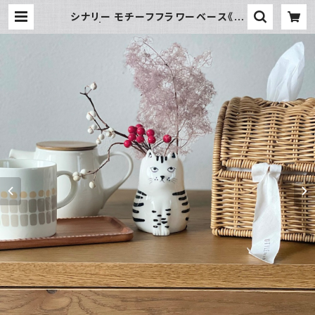
シナリー モチーフフラワーベース《ネ
コ》 | 暮らし道具と服のお店 Zoo