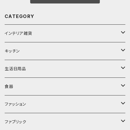
CATEGORY
インテリア雑貨
置物・オブジェ
キッチン
ミラー
水筒・マグ
生活日用品
ぬいぐるみ
カトラリー
タオル・ハンカチ
食器
キッチンクロス
時計
食器
その他
コップ・マグカップ
ファッション
フラワーベース
その他
プレート
バッグ
ファブリック