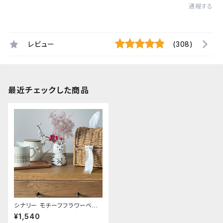
通報する
レビュー
(308)
最近チェックした商品
シナリー モチーフフラワーベー
ス《ネコ》
¥1,540