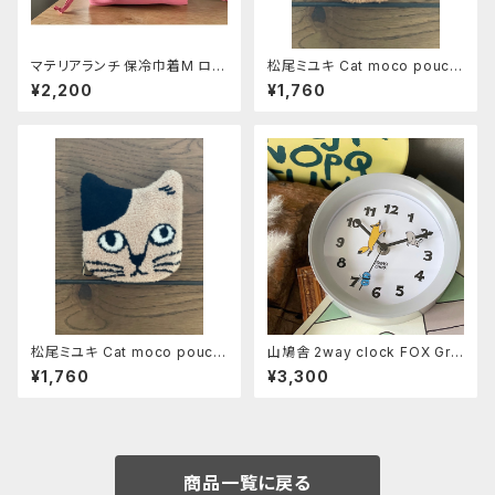
マテリアランチ 保冷巾着M ロー
松尾ミユキ Cat moco pouch
ズ
《Noisettes》
¥2,200
¥1,760
松尾ミユキ Cat moco pouch
山鳩舎 2way clock FOX Gra
《Pumpkin》
y
¥1,760
¥3,300
商品一覧に戻る