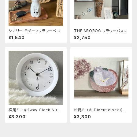
シナリー モチーフフラワーベー
THE AROROG フラワーバスケ
ス《ミーアキャット》
ットL size
¥1,540
¥2,750
松尾ミユキ2way Clock Num
松尾ミユキ Diecut clock 《Ca
bers White
t in the basket》
¥3,300
¥3,300