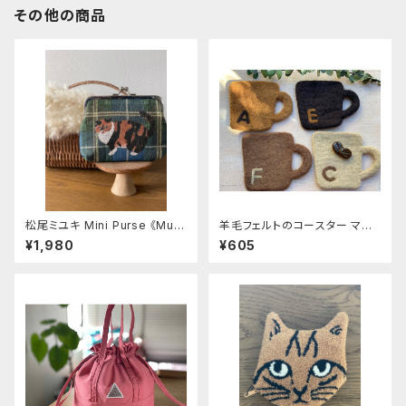
その他の商品
松尾ミユキ Mini Purse 《Mug
羊毛フェルトのコースター マ
i》
グ〜C A F E〜
¥1,980
¥605